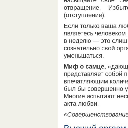
насыщайте свое сек
отвращение. Избы
(отступление).
Если только ваша люб
являетесь человеком 
в неделю — это слишк
сознательно свой орг
уменьшаться.
Миф о самце,
«дающе
представляет собой п
впечатляющим количес
был бы совершенно у
Многие испытают неск
акта любви.
«Совершенствование 