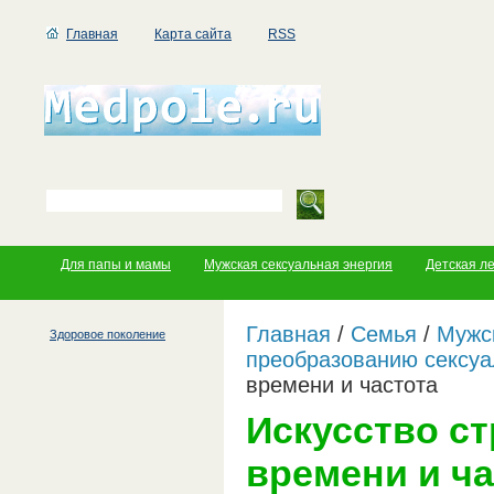
Главная
Карта сайта
RSS
Для папы и мамы
Мужская сексуальная энергия
Детская л
Главная
/
Семья
/
Мужс
Здоровое поколение
преобразованию сексуа
времени и частота
Искусство ст
времени и ча