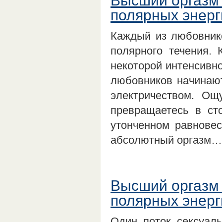
Высший оргазм 
полярных энерг
Каждый из любовник
полярного течения. 
некоторой интенсивно
любовников начинают
электричеством. Ощ
превращаетесь в ст
утонченном равнове
абсолютный оргазм…
Высший оргазм 
полярных энерг
Один поток сексуаль