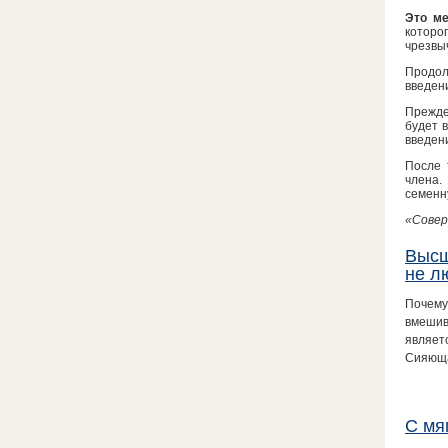
Это ме
которо
чрезвы
Продол
введени
Прежде
будет 
введен
После 
члена.
семенн
«Совер
Высш
не л
Почему
вмешив
являет
Сияющ
С мя