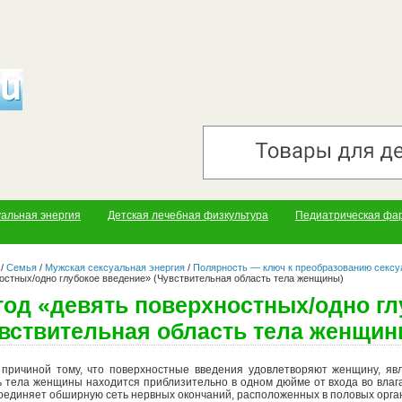
уальная энергия
Детская лечебная физкультура
Педиатрическая фа
/
Семья
/
Мужская сексуальная энергия
/
Полярность — ключ к преобразованию сексу
остных/одно глубокое введение» (Чувствительная область тела женщины)
од «девять поверхностных/одно гл
вствительная область тела женщин
 причиной тому, что поверхностные введения удовлетворяют женщину, явл
ь тела женщины находится приблизительно в одном дюйме от входа во влага
соединяет обширную сеть нервных окончаний, расположенных в половых органа