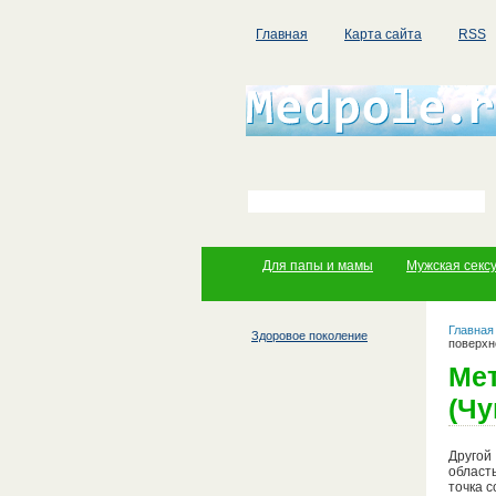
Главная
Карта сайта
RSS
Для папы и мамы
Мужская секс
Главная
Здоровое поколение
поверхн
Мет
(Чу
Другой
област
точка 