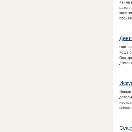
Как на
разогр
заняти
произв
Девя
Они бы
Когда о
Она кр
двигае
Иску
Иногда
доволь
неотра
слишко
Секс