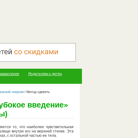
рмакология
Родителям о детях
альной энергии
/
Метод «девять
убокое введение»
ы)
яется то, что наиболее чувствительная
лище внутри его на верхней стенке. Эта
х, с остальной частью ее тела.