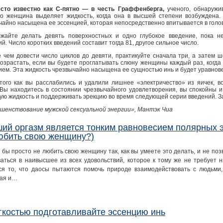
сто известно как С-пятно — в честь Граффенберга,
ученого, обнаружив
го женщина выделяет жидкость, когда она в высшей степени возбуждена. 
чайно насыщена ее эссенцией, которая непосредственно впитывается в голов
жайте делать девять поверхностных и одно глубокое введение, пока н
й. Число коротких введений составит тогда 81, другое сильное число.
 чем довести число циклов до девяти, практикуйте сначала три, а затем ш
возрастать, если вы будете проглатывать слюну женщины каждый раз, когда
ием. Эта жидкость чрезвычайно насыщена ее сущностью инь и будет уравнове
того как вы расслабились и удалили лишнее «электричество» из яичек, в
 Вы находитесь в состоянии чрезвычайного удовлетворения, вы спокойны и
ую жидкость и поддерживать эрекцию во время следующей серии введений. З
шенствование мужской сексуальной энергии», Мантэк Чиа
ий оргазм является тонким равновесием полярных э
юбить свою женщину?)
 бы просто не любить свою женщину так, как вы умеете это делать, и не по
аться в наивысшее из всех удовольствий, которое к тому же не требует 
ся то, что даосы пытаются помочь природе взаимодействовать с людьми
ая и…
гкостью подготавливайте эссенцию инь