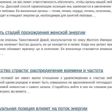
 мужчине, на вас лежит ответственность обеспечить, чтобы органы вашей лю
еты. Даосский способ гармонизации эссенции инь заключается в увеличени
я любовью. Ее жизненные органы — почки, легкие, сердце, печень, селезенк
одят и очищают энергию ци, необходимую для занятий любовью….
ть стадий прохождения женской энергии
ли описаны Таинственной Девой, консультантом по сексу Желтого Императ
на начинает быстро дышать, ее ци находится в легких. Когда она целует муж
епко обнимает мужчину: ци в селезенке. Ее влагалище становится влажным
т…
сство страсти: распределение времени и частота
 половой акт имеет малое отношение к удовлетворению и счастью лю
ной одним раундом и может быть совершенно не вдохновленной пятнадцатью
зимой нежностью с самого начала. Старайтесь войти в нее ни слишком ран
м рано, вы можете…
уальная позиция влияет на поток энергии