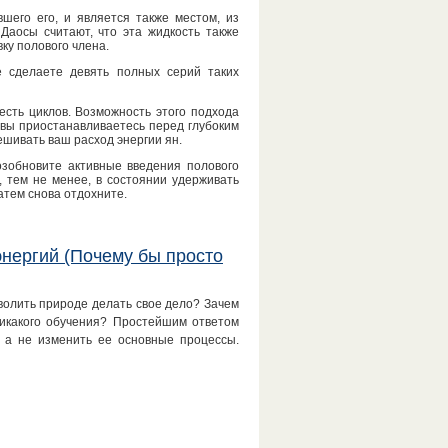
шего его, и является также местом, из
Даосы считают, что эта жидкость также
ку полового члена.
е сделаете девять полных серий таких
есть циклов. Возможность этого подхода
 вы приостанавливаетесь перед глубоким
шивать ваш расход энергии ян.
озобновите активные введения полового
, тем не менее, в состоянии удерживать
атем снова отдохните.
нергий (Почему бы просто
зволить природе делать свое дело? Зачем
никакого обучения? Простейшим ответом
, а не изменить ее основные процессы.