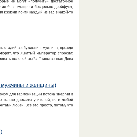
орые не могут «получить» достаточное
ругие беспомощно и бесцельно дрейфуют,
 к жизни почти каждый из вас в какой-то
ть стадий возбуждения, мужчина, прежде
Говорят, что Желтый Император спросил:
овать половой акт?» Таинственная Дева
и мужчины и женщины)
чом для гармонизации потока энергии в
 только даосских учителей, но и любой
етами любви. Все это просто, потому что
)