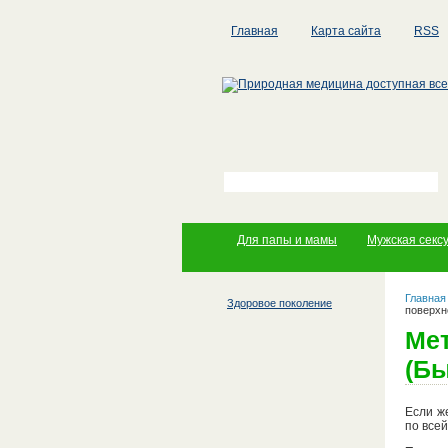
Главная
Карта сайта
RSS
Для папы и мамы
Мужская секс
Главная
Здоровое поколение
поверхн
Мет
(Бы
Если ж
по все