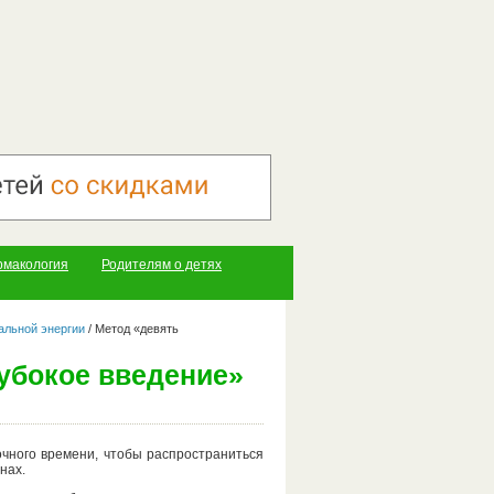
рмакология
Родителям о детях
альной энергии
/
Метод «девять
убокое введение»
чного времени, чтобы распространиться
нах.