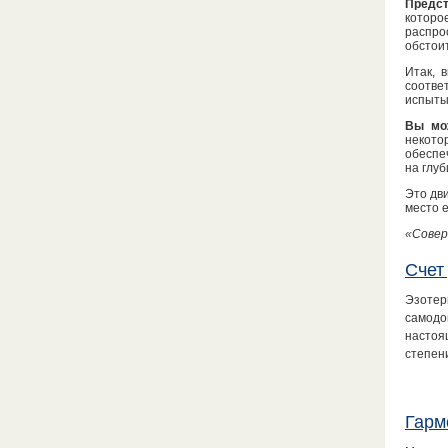
Предст
которо
распро
обстоит
Итак, 
соотве
испыты
Вы мож
некото
обеспе
на глуб
Это дв
место е
«Совер
Счет
Эзотер
самодо
настоя
степен
Гарм