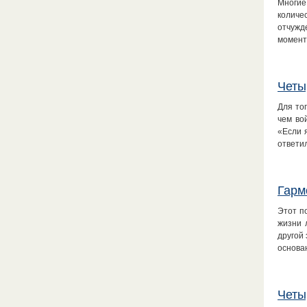
Многие
количе
отчужд
момент
Четы
Для то
чем во
«Если 
ответи
Гарм
Этот п
жизни 
другой
основа
Четы