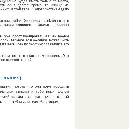
ощущение будет иметь только то место,
ать себя долгое время, то ощущение
енных частей тела. С удовольствием дело
я актом любви. Женщина пробуждается в
 законам творения — значит наверняка
 уже простимулировали ее: ей нужны
ополнительное возбуждение может быть
те весь член полностью: оставляйте его
отном контакте с клитором женщины. Это
 ее горячей волной.
е знания)
ящими, потому что они могут породить
еальными людьми и событиями. Целью
сский подход является в существенной
ально погребая читателя сбивающим…