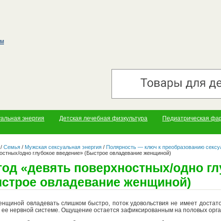
уальная энергия
Детская лечебная физкультура
Педиатрическая фа
/
Семья
/
Мужская сексуальная энергия
/
Полярность — ключ к преобразованию сексу
остных/одно глубокое введение» (Быстрое овладевание женщиной)
од «девять поверхностных/одно гл
строе овладевание женщиной)
енщиной овладевать слишком быстро, поток удовольствия не имеет достато
й ее нервной системе. Ощущение остается зафиксированным на половых орга