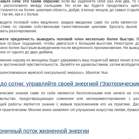
авьте себе это таким образом:
если вы ущипнете себя раз или два, то 
е расположено между пальцами. Но если вы будете продолжать щип
странится на более широкую область, дойдя, в конце концов, до самых отдал
 так же, как и с болью.
вводите половой член медленно: каждое введение само по себе являетс
тствие со своими собственными таинственными циклами. Бросать вызов
вать разочарование.
ете предпочесть выводить половой член несколько более быстро.
Вы
рые острые ощущения, чтобы двигаться к большим высотам. Некоторое д
чено более быстрым выведением после медленного проникновения. Не выводи
ине от одного до двух дюймов.
ижение наружу из женщины будет удерживать ваш поднятый вверх пенис в пл
е эротической чувствительности. Залейте ее удовольствием, затем возбудите
шенствование мужской сексуальной энергии», Мантэк Чиа
 до сотни: управляйте своей энергией (Эзотерически
ические знания сами по себе являются бесполезными или ничего не сто
вольство, предотвращающее сомнения или экспериментирование с р
щей работы является знание с живым приложением его на практике. Дао
и практическим. Многие книги заявляют об улучшении искусства любви, букв
оничный поток жизненной энергии