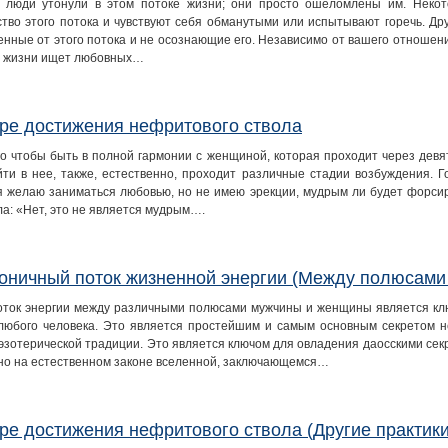
 люди утонули в этом потоке жизни; они просто ошеломлены им. Некот
ство этого потока и чувствуют себя обманутыми или испытывают горечь. Д
енные от этого потока и не осознающие его. Независимо от вашего отношения
 жизни ищет любовных…
ре достижения нефритового ствола
го чтобы быть в полной гармонии с женщиной, которая проходит через девя
йти в нее, также, естественно, проходит различные стадии возбуждения. 
я желаю заниматься любовью, но не имею эрекции, мудрым ли будет форсир
ла: «Нет, это не является мудрым….
оничный поток жизненной энергии (Между полюсам
оток энергии между различными полюсами мужчины и женщины является клю
любого человека. Это является простейшим и самым основным секретом не
 эзотерической традиции. Это является ключом для овладения даосскими секр
но на естественном законе вселенной, заключающемся…
ре достижения нефритового ствола (Другие практики