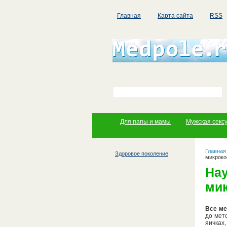
Главная
Карта сайта
RSS
Для папы и мамы
Мужская секс
Главная
Здоровое поколение
микроко
Нау
ми
Все ме
до мет
яичках