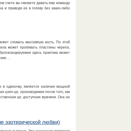
ом счете вы сможете давать ему команду
а и приводя ее в голову без каких-либо
ожет сломать массивную кость. По этой
сила может пробивать пластины черепа,
Пропагандируемая здесь практика может
чению…
е в одиночку, является наличие мощной
ая цзин-ци, производимая после того, как
ественная ци, доступная мужчине. Она не
ие эзотерической любви)