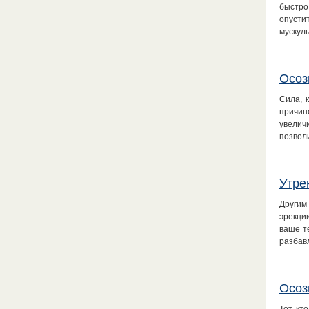
быстро
опусти
мускул
Осоз
Сила, 
причин
увелич
позвол
Утре
Другим
эрекции
ваше т
разба
Осоз