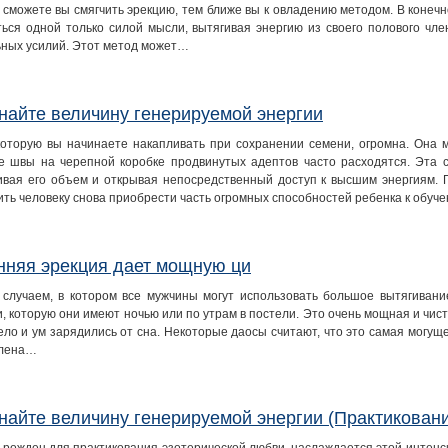
 сможете вы смягчить эрекцию, тем ближе вы к овладению методом. В конечн
ться одной только силой мысли, вытягивая энергию из своего полового член
ьных усилий. Этот метод может…
найте величину генерируемой энергии
которую вы начинаете накапливать при сохранении семени, огромна. Она м
е швы на черепной коробке продвинутых адептов часто расходятся. Эта 
ивая его объем и открывая непосредственный доступ к высшим энергиям. 
ить человеку снова приобрести часть огромных способностей ребенка к обу
нняя эрекция дает мощную ци
 случаем, в котором все мужчины могут использовать большое вытягивани
, которую они имеют ночью или по утрам в постели. Это очень мощная и чист
ело и ум зарядились от сна. Некоторые даосы считают, что это самая могущ
влена…
найте величину генерируемой энергии (Практикован