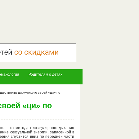
рмакология
Родителям о детях
ществлять циркуляцию своей «ци» по
воей «ци» по
ге,
— от метода тестикулярного дыхания
ание сексуальной энергии, запасенной в
нергия спустится вниз по передней части