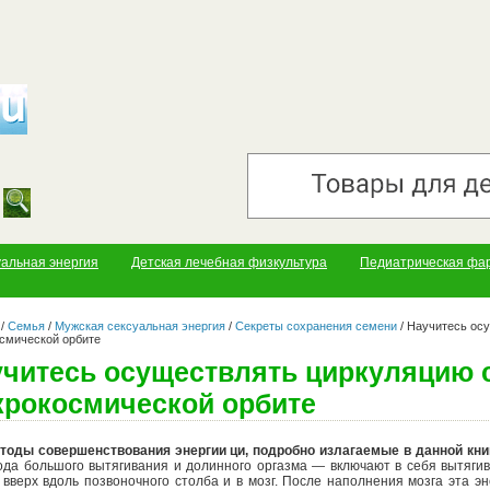
уальная энергия
Детская лечебная физкультура
Педиатрическая фа
/
Семья
/
Мужская сексуальная энергия
/
Секреты сохранения семени
/
Научитесь осу
смической орбите
читесь осуществлять циркуляцию с
крокосмической орбите
тоды совершенствования энергии ци, подробно излагаемые в данной кни
ода большого вытягивания и долинного оргазма — включают в себя вытягив
, вверх вдоль позвоночного столба и в мозг. После наполнения мозга эта э