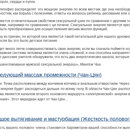
горло, сердце и пупок.
 гипофиз распределят эту мощную энергию по всем местам, где она необходи
ностям, как борьба с болезнями, ответы на вопросы ребенка, рисование или 
ляется отличительным свойством сексуальной цзин по сравнению с другими т
ями, например по сравнению с ци печени. Сексуальная энергия является чр
быть преобразована для осуществления весьма многих функций.
а из причин, по которой она является такой питательной для нашего духовно
 если бы это было детское питание.
дет много легче совершенствовать свою энергию, если вы сначала поймете о
ервная система человека является очень сложной, и она способна направлять
е даосские учителя обнаружили, что есть два энергетических канала, которы
шенствование мужской сексуальной энергии», Мантэк Чиа
едующий массаж промежности (Чан-Цян)
: Точка расположена между кончиком копчика и анальным отверстием. Через эт
 энергия будет расходиться дальше по всему телу. В области Чан-Цян распо
чка является началом второго основного маршрута «электрической» энергии в
ения». Этот меридиан идет от Чан-Цян…
шое вытягивание и мастурбация (Жесткость половог
сть вашего полового члена становится барометром вашей способности вып