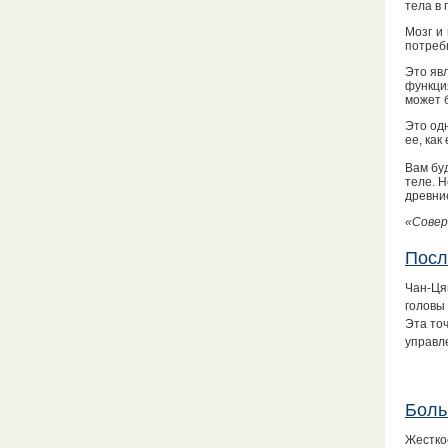
тела в 
Мозг и
потреб
Это яв
функци
может 
Это одн
ее, как
Вам бу
теле. Н
древни
«Совер
Посл
Чан-Цян
головы
Эта то
управл
Боль
Жестко