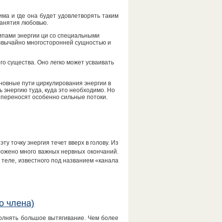
ма и где она будет удовлетворять таким
занятия любовью.
ипами энергии ци со специальными
езвычайно многосторонней сущностью и
го существа. Оно легко может усваивать
сновные пути циркулирования энергии в
 энергию туда, куда это необходимо. Но
е переносят особенно сильные потоки.
у точку энергия течет вверх в голову. Из
ложено много важных нервных окончаний.
 теле, известного под названием «канала
о члена)
олнять большое вытягивание. Чем более