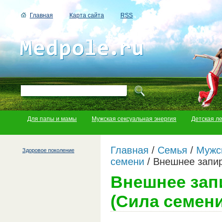
Главная
Карта сайта
RSS
Для папы и мамы
Мужская сексуальная энергия
Детская л
Главная
/
Семья
/
Мужс
Здоровое поколение
семени
/
Внешнее запир
Внешнее зап
(Cила семени