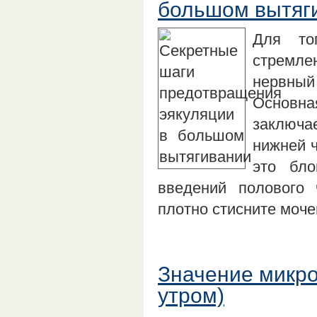
большом вытяг
Для то
стремл
нервны
Основн
заключа
нижней ч
это бло
введений полового 
плотно стисните моч
Значение микр
утром)