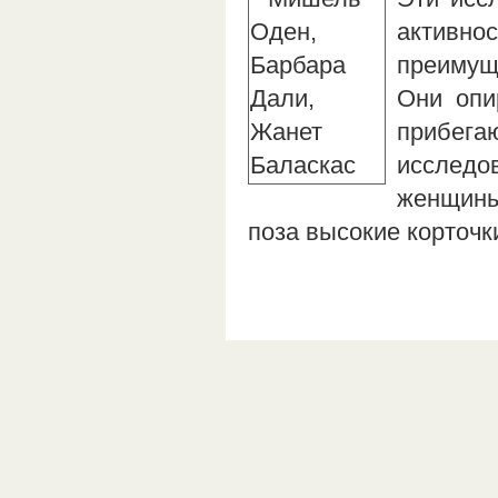
активно
преимущ
Они опи
прибег
исследо
женщины
поза высокие корточк