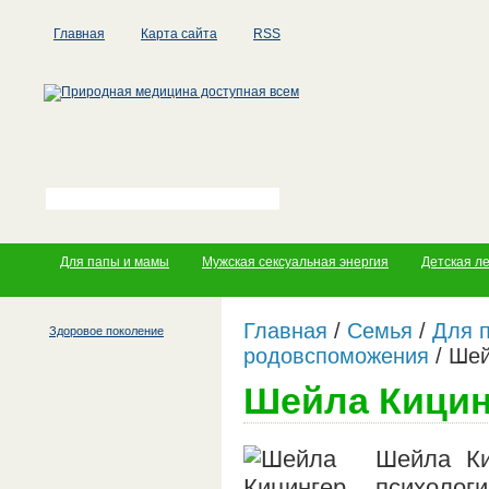
Главная
Карта сайта
RSS
Для папы и мамы
Мужская сексуальная энергия
Детская л
Главная
/
Семья
/
Для 
Здоровое поколение
родовспоможения
/
Шей
Шейла Кицин
Шейла Ки
психоло