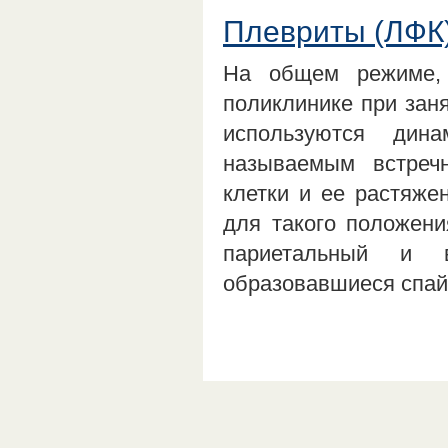
Плевриты (ЛФК
На общем режиме, 
поликлинике при зан
используются дин
называемым встреч
клетки и ее растяж
для такого положени
париетальный и в
образовавшиеся спа