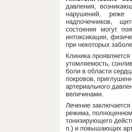
давления, возникаю
нарушений, реже 
надпочечников, щи
состояния могут поя
интоксикации, физич
при некоторых забол
Клиника проявляется
утомляемость, сонлив
боли в области серд
покровов, приглушенн
артериального давле
величинами.
Лечение заключается 
режима, полноценном
тонизирующего действ
п.) и повышающих арт