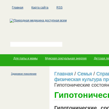
Главная
Карта сайта
RSS
Для папы и мамы
Мужская сексуальная энергия
Детская л
Главная
/
Семья
/
Справ
Здоровое поколение
физическая культура пр
Гипотонические состоя
Гипотоничес
Гипотонические со