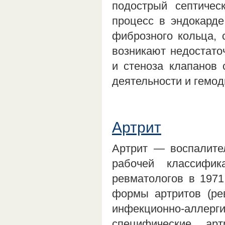
подострый септичес
процесс в эндокард
фиброзного кольца, 
возникают недостато
и стеноза клапанов 
деятельности и гемо
Артрит
Артрит — воспалител
рабочей классифи
ревматологов в 1971
формы артритов (рев
инфекционно-аллер
специфические ар