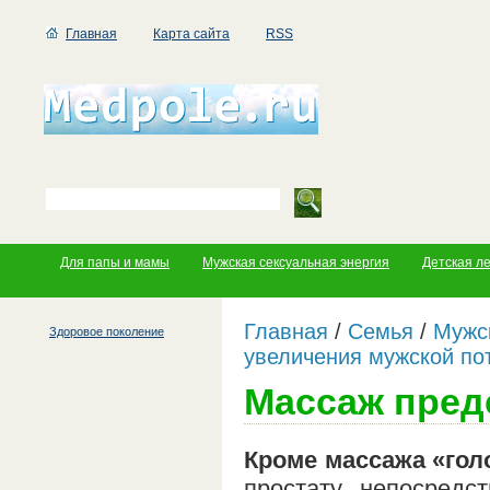
Главная
Карта сайта
RSS
Для папы и мамы
Мужская сексуальная энергия
Детская л
Главная
/
Семья
/
Мужс
Здоровое поколение
увеличения мужской по
Массаж пред
Кроме массажа «гол
простату непосредс