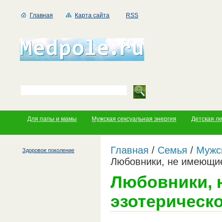
Главная
Карта сайта
RSS
Для папы и мамы
Мужская сексуальная энергия
Детская л
Главная
/
Семья
/
Мужс
Здоровое поколение
Любовники, не имеющие
Любовники, 
эзотерическ