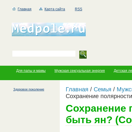
Главная
Карта сайта
RSS
Для папы и мамы
Мужская сексуальная энергия
Детская л
Главная
/
Семья
/
Мужс
Здоровое поколение
Сохранение полярности:
Сохранение п
быть ян? (С