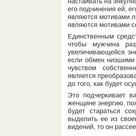
настаивать на эякуля
его подчинения ей, е
являются мотивами л
являются мотивами с
Единственным средст
чтобы мужчина ра
увеличивающейся эне
если обмен низшими 
чувством собствен
является преобразова
до того, как будет о
Это подчеркивает в
женщине энергию, пол
будет стараться со
выделить ее из своег
видений, то он рассе