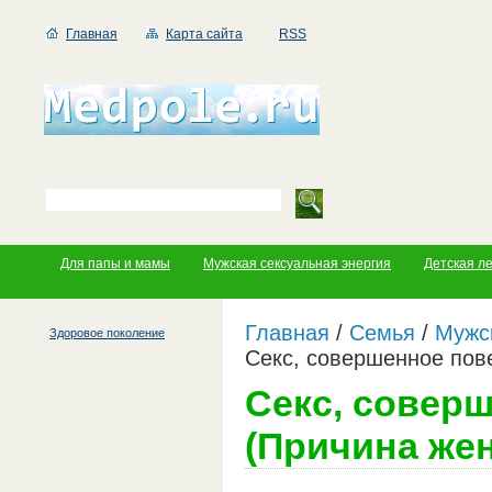
Главная
Карта сайта
RSS
Для папы и мамы
Мужская сексуальная энергия
Детская л
Главная
/
Семья
/
Мужс
Здоровое поколение
Секс, совершенное пов
Секс, совер
(Причина же