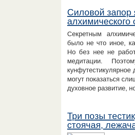
Силовой запор 
алхимического 
Секретным алхимиче
было не что иное, к
Но без нее не рабо
медитации. Поэто
кунфутестикулярное 
могут показаться сл
духовное развитие, 
Три позы тести
стоячая, лежач