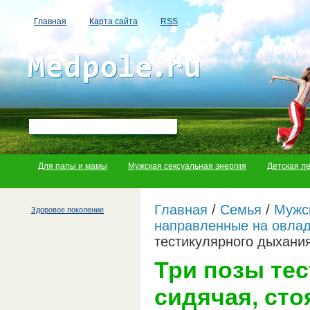
Главная
Карта сайта
RSS
Для папы и мамы
Мужская сексуальная энергия
Детская л
Главная
/
Семья
/
Мужс
Здоровое поколение
направленные на овла
тестикулярного дыхания
Три позы те
сидячая, сто