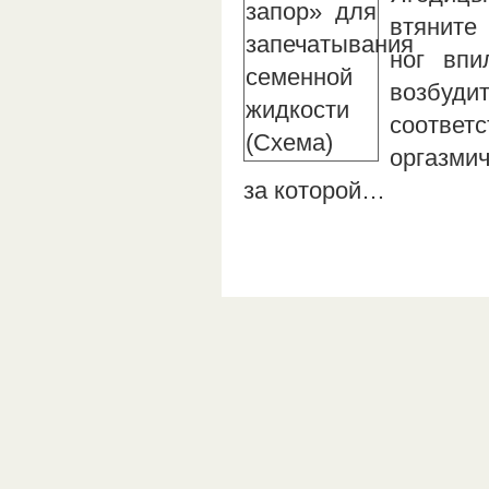
втяните
ног впи
возбу
соотве
оргазмич
за которой…