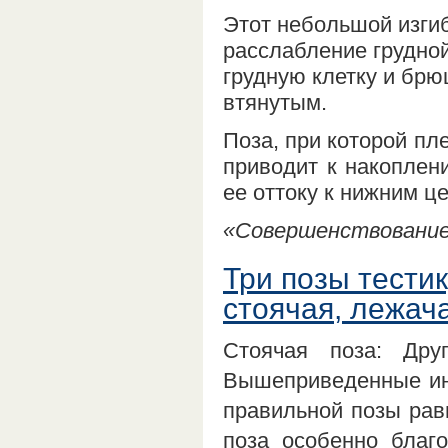
Этот небольшой изгиб
расслабление грудной
грудную клетку и бр
втянутым.
Поза, при которой пл
приводит к накоплени
ее оттоку к нижним ц
«Совершенствование 
Три позы тести
стоячая, лежача
Стоячая поза: Дру
Вышеприведенные инс
правильной позы рав
поза особенно благ