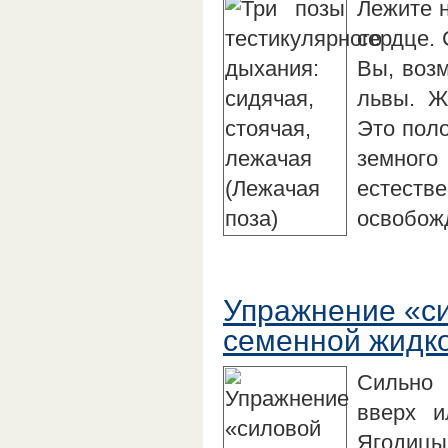
Лежите н
сердце. 
Вы, возм
львы. Ж
Это пол
земного
естеств
освобож
Упражнение «си
семенной жидко
Сильно 
вверх и
Ягодицы