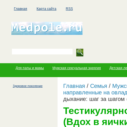
Главная
Карта сайта
RSS
Для папы и мамы
Мужская сексуальная энергия
Детская л
Главная
/
Семья
/
Мужс
Здоровое поколение
направленные на овла
дыхание: шаг за шагом 
Тестикулярно
(Вдох в яичк