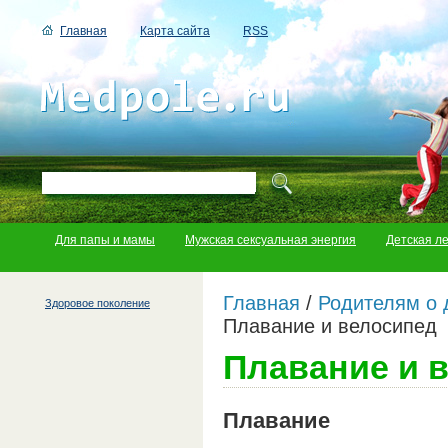
Главная
Карта сайта
RSS
Для папы и мамы
Мужская сексуальная энергия
Детская л
Главная
/
Родителям о 
Здоровое поколение
Плавание и велосипед
Плавание и 
Плавание