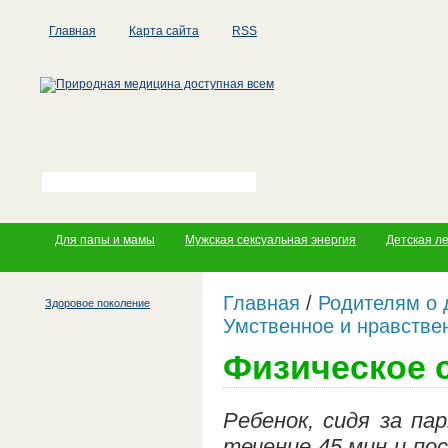
Главная
Карта сайта
RSS
Для папы и мамы
Мужская сексуальная энергия
Детская л
Главная
/
Родителям о 
Здоровое поколение
Умственное и нравстве
Физическое 
Ребенок, сидя за па
течение 45 мин и по