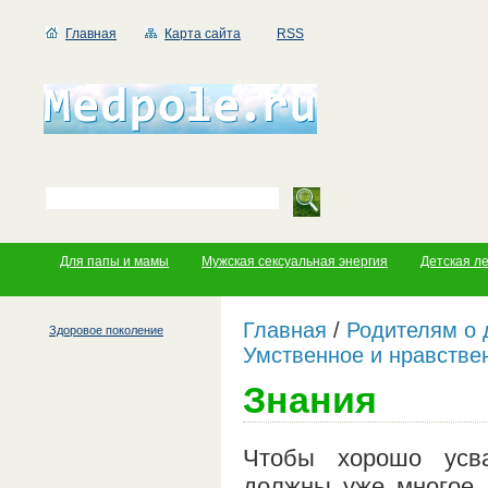
Главная
Карта сайта
RSS
Для папы и мамы
Мужская сексуальная энергия
Детская л
Главная
/
Родителям о 
Здоровое поколение
Умственное и нравстве
Знания
Чтобы хорошо усва
должны уже многое з