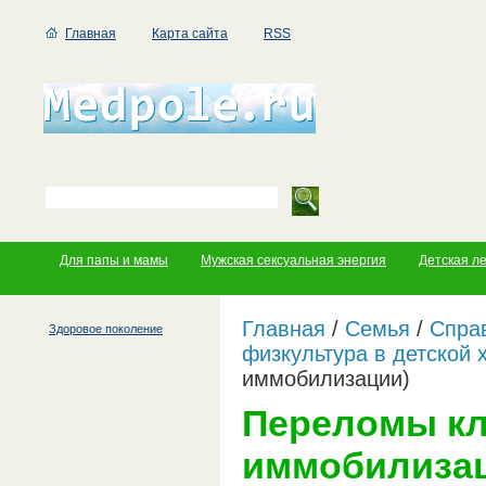
Главная
Карта сайта
RSS
Для папы и мамы
Мужская сексуальная энергия
Детская л
Главная
/
Семья
/
Справ
Здоровое поколение
физкультура в детской 
иммобилизации)
Переломы кл
иммобилиза