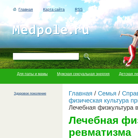
Главная
Карта сайта
RSS
Для папы и мамы
Мужская сексуальная энергия
Детская л
Главная
/
Семья
/
Справ
Здоровое поколение
физическая культура пр
Лечебная физкультура 
Лечебная фи
ревматизма