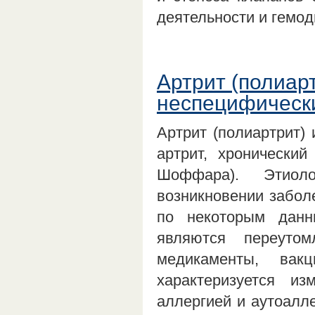
деятельности и гемо
Артрит (полиар
неспецифическ
Артрит (полиартрит)
артрит, хронически
Шоффара). Этиоло
возникновении заболе
по некоторым дан
являются переутом
медикаменты, вакц
характеризуется и
аллергией и аутоалл