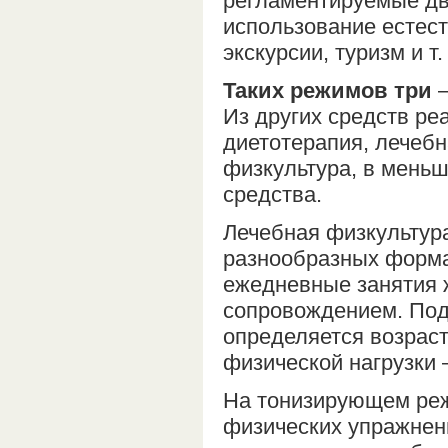
регламентируемые дви
использование естес
экскурсии, туризм и т.
Таких режимов три
—
Из других средств ре
диетотерапия, лечебн
физкультура, в мень
средства.
Лечебная физкультура
разнообразных форма
ежедневные занятия 
сопровождением. Под
определяется возрас
физической нагрузки 
На тонизирующем реж
физических упражнени