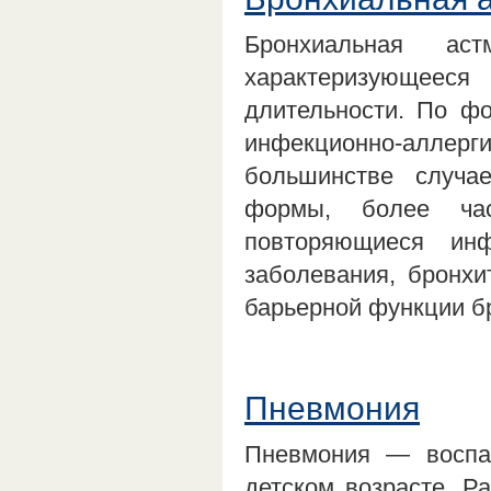
Бронхиальная ас
характеризующеес
длительности. По фо
инфекционно-аллер
большинстве случае
формы, более час
повторяющиеся ин
заболевания, бронхи
барьерной функции б
Пневмония
Пневмония — воспал
детском возрасте. Р