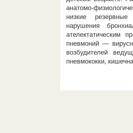
анатомо-физиологи
низкие резервные
нарушения бронхиа
ателектатическим п
пневмоний — вирусн
возбудителей ведущ
пневмококки, кишечн