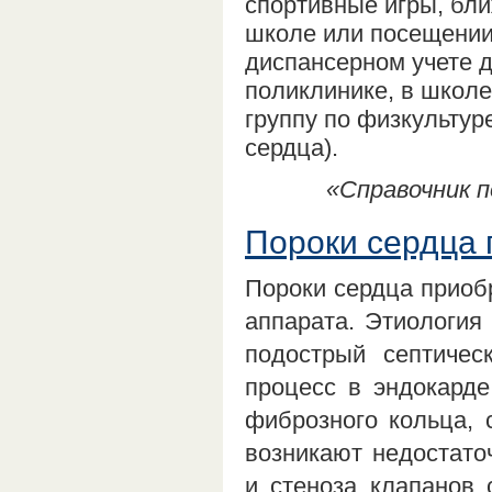
спортивные игры, бли
школе или посещении
диспансерном учете 
поликлинике, в школ
группу по физкульту
сердца).
«Справочник п
Пороки сердца
Пороки сердца приоб
аппарата. Этиология
подострый септичес
процесс в эндокард
фиброзного кольца, 
возникают недостато
и стеноза клапанов 