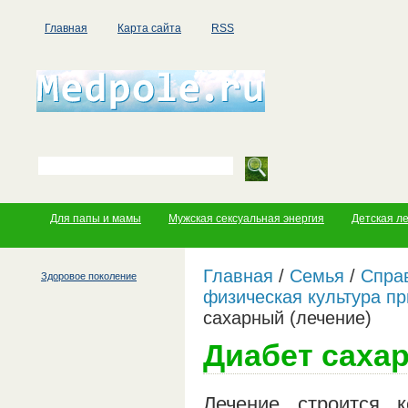
Главная
Карта сайта
RSS
Для папы и мамы
Мужская сексуальная энергия
Детская л
Главная
/
Семья
/
Справ
Здоровое поколение
физическая культура пр
сахарный (лечение)
Диабет саха
Лечение строится 