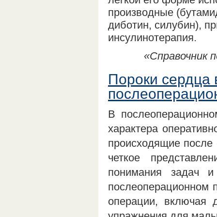
производные (бутамид
диботин, силубин), п
инсулинотерапия.
«Справочник п
Пороки сердца
послеоперацио
В послеоперационно
характера оперативн
происходящие после 
четкое представле
понимания задач и
послеоперационном п
операции, включая 
упражнения для ма