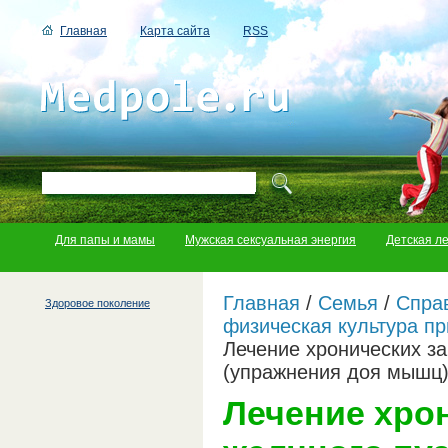
Главная
Карта сайта
RSS
Для папы и мамы
Мужская сексуальная энергия
Детская л
Главная
/
Семья
/
Справ
Здоровое поколение
физическая культура пр
Лечение хронических з
(упражнения доя мышц
Лечение хро