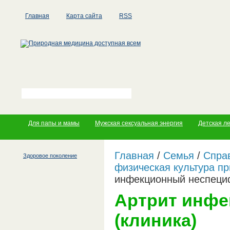
Главная
Карта сайта
RSS
Для папы и мамы
Мужская сексуальная энергия
Детская л
Главная
/
Семья
/
Справ
Здоровое поколение
физическая культура пр
инфекционный неспециф
Артрит инфе
(клиника)