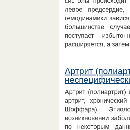
систолы происходит
левое предсердие,
гемодинамики завися
большинстве случ
поступает избыточ
расширяется, а зате
Артрит (полиар
неспецифическ
Артрит (полиартрит)
артрит, хронически
Шоффара). Этиоло
возникновении заболе
по некоторым дан