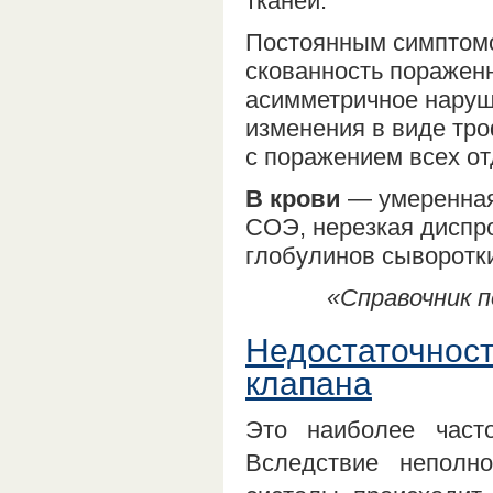
тканей.
Постоянным симптомо
скованность пораженн
асимметричное наруш
изменения в виде тро
с поражением всех от
В крови
— умеренная
СОЭ, нерезкая диспр
глобулинов сыворотки
«Справочник п
Недостаточност
клапана
Это наиболее част
Вследствие неполн