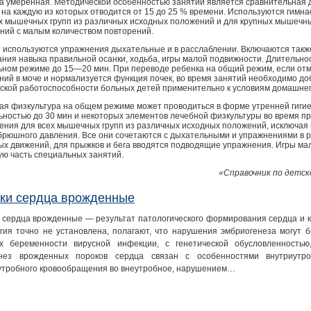
ка умеренная. Методической особенностью занятий является сравнительная 
, на каждую из которых отводится от 15 до 25 % времени. Используются гимн
х мышечных групп из различных исходных положений и для крупных мышечны
ний с малым количеством повторений.
 используются упражнения дыхательные и в расслаблении. Включаются такж
ания навыка правильной осанки, ходьба, игры малой подвижности. Длительно
ьном режиме до 15—20 мин. При переводе ребенка на общий режим, если отм
ний в моче и нормализуется функция почек, во время занятий необходимо д
ской работоспособности больных детей применительно к условиям домашнег
ая физкультура на общем режиме может проводиться в форме утренней гигие
ьностью до 30 мин и некоторых элементов лечебной физкультуры во время 
ения для всех мышечных групп из различных исходных положений, исключая
брюшного давления. Все они сочетаются с дыхательными и упражнениями в 
ых движений, для прыжков и бега вводятся подводящие упражнения. Игры ма
ую часть специальных занятий.
«Справочник по детск
ки сердца врожденные
 сердца врожденные — результат патологического формирования сердца и к
гия точно не установлена, полагают, что нарушения эмбриогенеза могут 
х беременности вирусной инфекции, с генетической обусловленностью
нез врожденных пороков сердца связан с особенностями внутриутр
утробного кровообращения во внеутробное, нарушением…