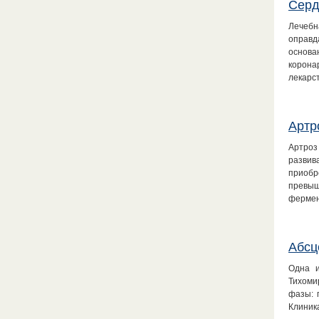
Серд
Лечебн
оправд
основа
корона
лекарс
Артр
Артроз
развив
приобр
превыш
фермен
Абсц
Одна и
Тихоми
фазы: 
Клиник