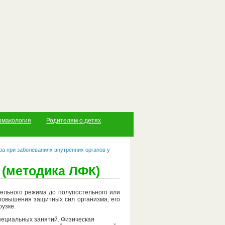
рмакология
Родителям о детях
ра при заболеваниях внутренних органов у
(методика ЛФК)
ельного режима до полупостельного или
повышения защитных сил организма, его
узке.
пециальных занятий. Физическая