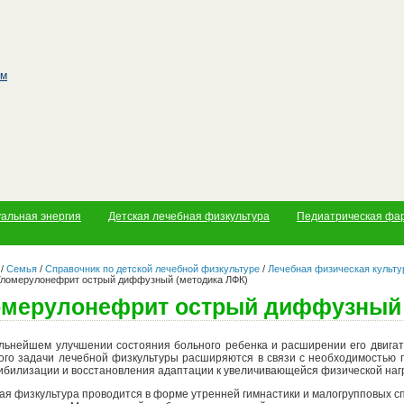
уальная энергия
Детская лечебная физкультура
Педиатрическая фа
/
Семья
/
Справочник по детской лечебной физкультуре
/
Лечебная физическая культу
Гломерулонефрит острый диффузный (методика ЛФК)
омерулонефрит острый диффузный 
льнейшем улучшении состояния больного ребенка и расширении его двигат
ого задачи лечебной физкультуры расширяются в связи с необходимостью 
ибилизации и восстановления адаптации к увеличивающейся физической нагр
ая физкультура проводится в форме утренней гимнастики и малогрупповых с