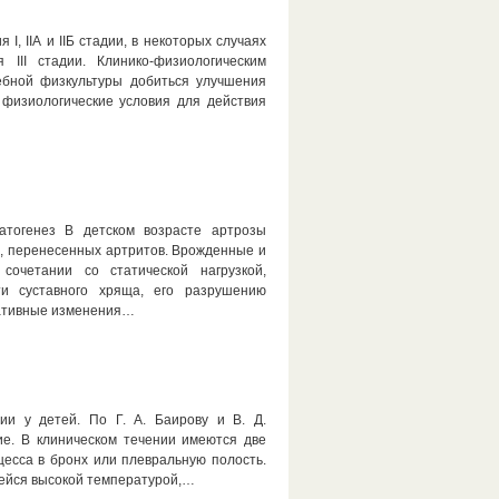
, IIА и IIБ стадии, в некоторых случаях
III стадии. Клинико-физиологическим
ебной физкультуры добиться улучшения
 физиологические условия для действия
Патогенез В детском возрасте артрозы
, перенесенных артритов. Врожденные и
сочетании со статической нагрузкой,
и суставного хряща, его разрушению
ративные изменения…
ии у детей. По Г. А. Баирову и В. Д.
ие. В клиническом течении имеются две
есса в бронх или плевральную полость.
щейся высокой температурой,…