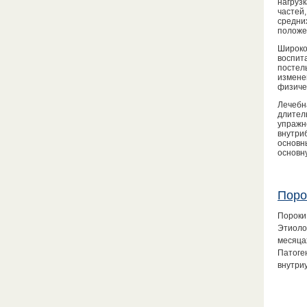
нагруз
частей
средни
положе
Широко
воспит
постел
измене
физиче
Лечебн
длител
упражн
внутри
основн
основн
Поро
Пороки
Этиоло
месяца
Патоге
внутри