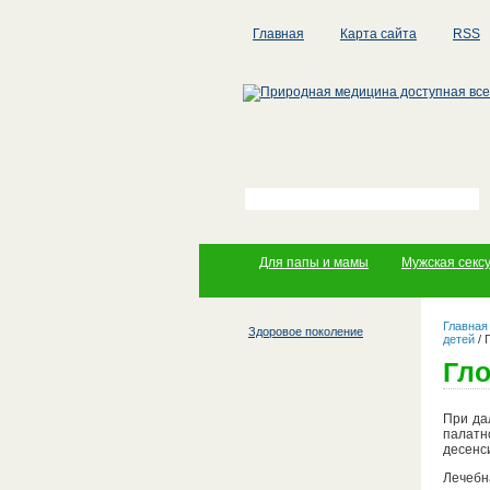
Главная
Карта сайта
RSS
Для папы и мамы
Мужская секс
Главная
Здоровое поколение
детей
/
Гл
При да
палатн
десенс
Лечебн