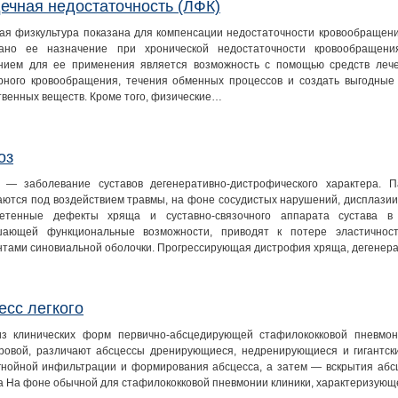
ечная недостаточность (ЛФК)
ая физкультура показана для компенсации недостаточности кровообращения I
ано ее назначение при хронической недостаточности кровообращения 
нием для ее применения является возможность с помощью средств леч
рного кровообращения, течения обменных процессов и создать выгодные
твенных веществ. Кроме того, физические…
оз
 — заболевание суставов дегенеративно-дистрофического характера. 
аются под воздействием травмы, на фоне сосудистых нарушений, дисплазии
етенные дефекты хряща и суставно-связочного аппарата сустава в 
ающей функциональные возможности, приводят к потере эластичност
тами синовиальной оболочки. Прогрессирующая дистрофия хряща, дегене
есс легкого
з клинических форм первично-абсцедирующей стафилококковой пневмон
ровой, различают абсцессы дренирующиеся, недренирующиеся и гигантск
гнойной инфильтрации и формирования абсцесса, а затем — вскрытия абсц
а На фоне обычной для стафилококковой пневмонии клиники, характеризую