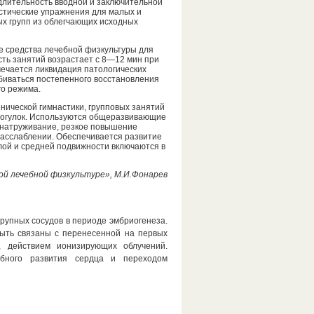
длительность вводной и заключительной
астические упражнения для малых и
х групп из облегчающих исходных
е средства лечебной физкультуры для
сть занятий возрастает с 8—12 мин при
ечается ликвидация патологических
обиваться постепенного восстановления
о режима.
нической гимнастики, групповых занятий
прогулок. Используются общеразвивающие
 натруживание, резкое повышение
расслаблении. Обеспечивается развитие
лой и средней подвижности включаются в
ой лечебной физкультуре», М.И.Фонарев
рупных сосудов в периоде эмбриогенеза.
быть связаны с перенесенной на первых
, действием ионизирующих облучений.
обного развития сердца и переходом