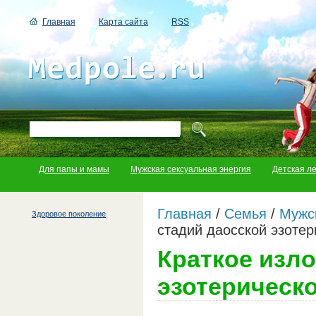
Главная
Карта сайта
RSS
Для папы и мамы
Мужская сексуальная энергия
Детская л
Главная
/
Семья
/
Мужс
Здоровое поколение
стадий даосской эзотер
Краткое изл
эзотерическо