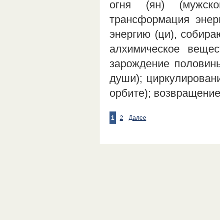
огня (ян) (мужск
трансформация энер
энергию (ци), соби
алхимическое вещес
зарождение половины
души); циркулировани
орбите); возвращени
1
2
Далее