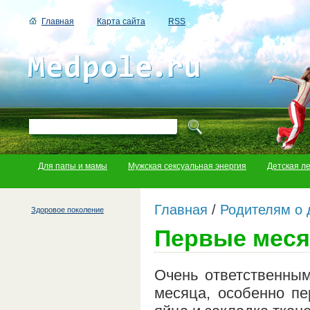
Главная
Карта сайта
RSS
Для папы и мамы
Мужская сексуальная энергия
Детская л
Главная
/
Родителям о 
Здоровое поколение
Первые меся
Очень ответственны
месяца, особенно пе