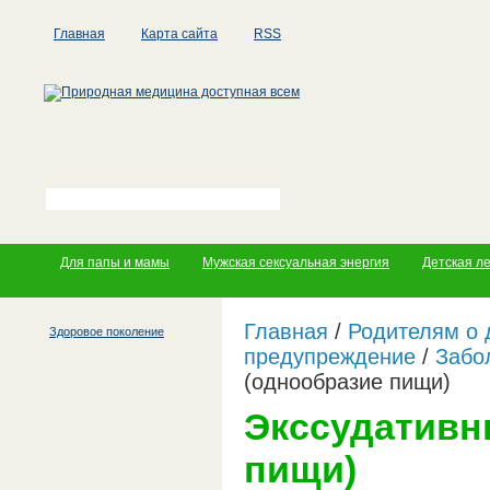
Главная
Карта сайта
RSS
Для папы и мамы
Мужская сексуальная энергия
Детская л
Главная
/
Родителям о 
Здоровое поколение
предупреждение
/
Забо
(однообразие пищи)
Экссудативн
пищи)