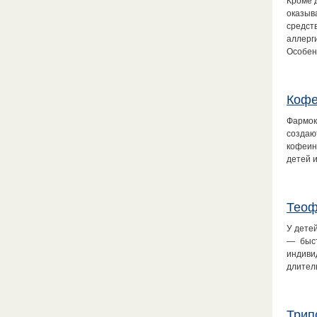
Кроме 
оказыв
средст
аллерг
Особен
Коф
Фармок
создаю
кофеин
детей 
Теоф
У дете
— быст
индиви
длител
Трип