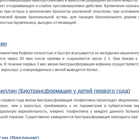
деполимеризации мукопротеиновых и мукополисахаридных волокон мокроты, 
ает отхаркивающее и слабое противокашлевое действие. Бромгексин назнач
во при острых и хронических бронхитах различной этиологии, при осложнен
ической форме бронхиальной астмы, для санации бронхиального дерева 
ностью бромгексина, выгодно отличающей…
еин
окинетика Кофеин полностью и быстро всасывается из желудочно-кишечного
тся через 30 мин после приема и сохраняются около 2 ч. Они близки к
а. В течение первых 3 мес жизни биотрансформация кофеина осуществляется
и взрослых: у новорожденных с мочой выводится более…
иллин (Биотрансформация у детей первого года)
й первого года жизни биотрансформация теофиллина происходит медленнее, ч
рее, чем у взрослых, приближаясь к их параметрам в пубертатном пер
дуальную вариабельность, клиренс теофиллина у каждого данного больн
ьной терапии. Существенно замедляется биотрансформация препарата при 
син (Введение)