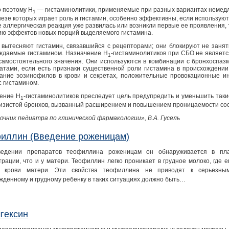
 поэтому Н
— гистаминолитики, применяемые при разных вариантах немедл
1
незе которых играет роль и гистамин, особенно эффективны, если использую
е аллергическая реакция уже развилась или возникли первые ее проявления,
ию эффектов новых порций выделяемого гистамина.
 вытесняют гистамин, связавшийся с рецепторами; они блокируют не заня
ждаемые гистамином. Назначение H
-гистаминолитиков при СБО не являет
1
самостоятельного значения. Они используются в комбинации с бронхоспа
атами, если есть признаки существенной роли гистамина в происхождении
ание эозинофилов в крови и секретах, положительные провокационные и
с гистамином.
ение H
-гистаминолитиков преследует цель предупредить и уменьшить таки
1
лизистой бронхов, вызванный расширением и повышением проницаемости сос
очник педиатра по клинической фармакологии», В.А. Гусель
иллин (Введение роженицам)
ведении препаратов теофиллина роженицам он обнаруживается в пл
трации, что и у матери. Теофиллин легко проникает в грудное молоко, где 
е крови матери. Эти свойства теофиллина не приводят к серьезны
жденному и грудному ребенку в таких ситуациях должно быть…
гексин