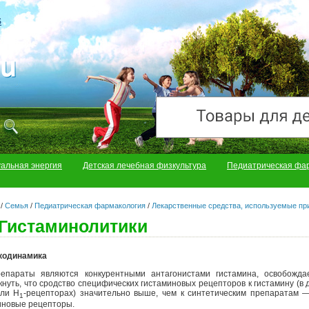
S
уальная энергия
Детская лечебная физкультура
Педиатрическая фа
/
Семья
/
Педиатрическая фармакология
/
Лекарственные средства, используемые пр
Гистаминолитики
кодинамика
епараты являются конкурентными антагонистами гистамина, освобожда
кнуть, что сродство специфических гистаминовых рецепторов к гистамину (в 
или H
-рецепторах) значительно выше, чем к синтетическим препаратам 
1
иновые рецепторы.