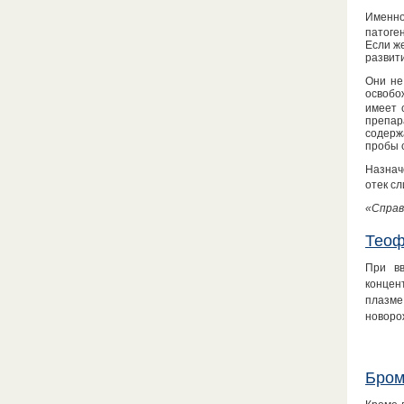
Именно
патоге
Если ж
развит
Они не
освобо
имеет 
препар
содерж
пробы 
Назнач
отек с
«Справ
Теоф
При в
концен
плазм
новоро
Бром