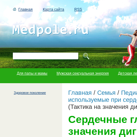
Главная
Карта сайта
RSS
Для папы и мамы
Мужская сексуальная энергия
Детская л
Главная
/
Семья
/
Педи
Здоровое поколение
используемые при серд
(Тактика на значения д
Сердечные г
значения ди