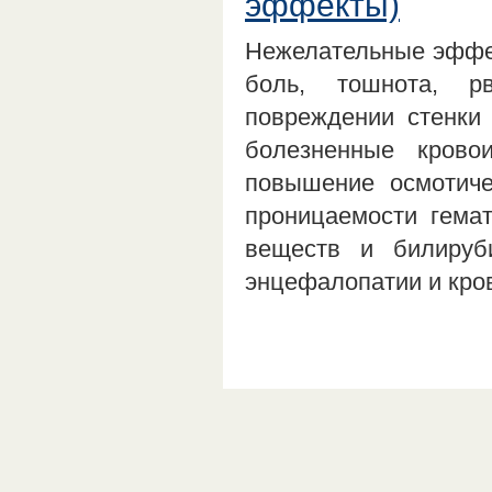
эффекты)
Нежелательные эффек
боль, тошнота, р
повреждении стенки
болезненные крово
повышение осмотиче
проницаемости гема
веществ и билируб
энцефалопатии и кро