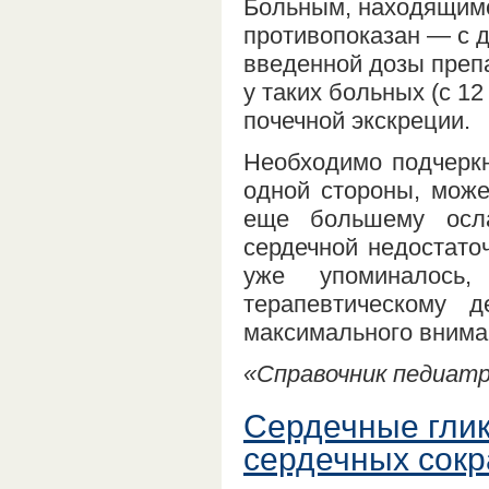
Больным, находящимс
противопоказан — с 
введенной дозы препа
у таких больных (с 1
почечной экскреции.
Необходимо подчеркну
одной стороны, може
еще большему осл
сердечной недостаточ
уже упоминалось,
терапевтическому д
максимального внима
«Справочник педиатра
Сердечные гли
сердечных сок