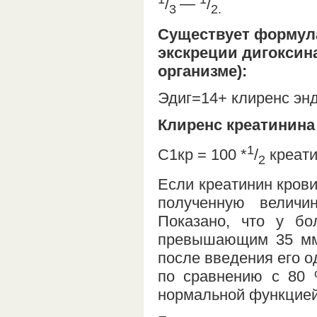
/
—
/
3
2.
Существует формула
экскреции дигоксина
организме):
Эдиг=14+ клиренс энд
Клиренс креатинина
1
С1кр = 100 *
/
креати
2
Если креатинин крови
полученную величи
Показано, что у бо
превышающим 35 ммо
после введения его о
по сравнению с 80 
нормальной функцией