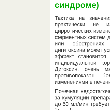
синдроме)
Тактика на значен
практически не и
цирротических измен
ферментных систем ди
или обострениях 
дигитоксина может ус
эффект становится 
индивидуальной ко
Дигоксин, очень 
противопоказан б
изменениями в печени
Почечная недостаточ
за кумуляции препар
до 50 мл/мин требуе
1
1