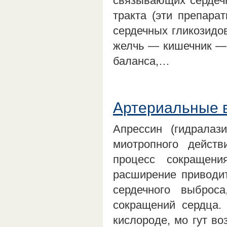
связывающих сердечн
тракта (эти препара
сердечных гликозидо
желчь — кишечник — 
баланса,…
Артериальные 
Апрессин (гидралаз
миотропного дейст
процесс сокращен
расширение приводит
сердечного выбро
сокращений сердца.
кислороде, мо гут во