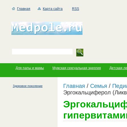
Главная
Карта сайта
RSS
Для папы и мамы
Мужская сексуальная энергия
Детская л
Главная
/
Семья
/
Педи
Здоровое поколение
Эргокальциферол (Ликв
Эргокальциф
гипервитами