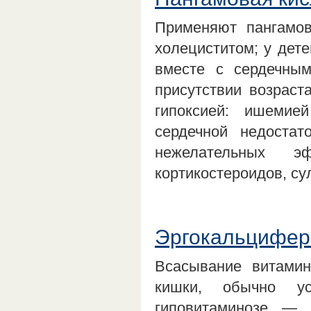
Применяют пангамов
холециститом; у дет
вместе с сердечным
присутствии возраст
гипоксией: ишемие
сердечной недоста
нежелательных э
кортикостероидов, с
Эргокальцифер
Всасывание витамин
кишки, обычно у
гиповитаминозе — 