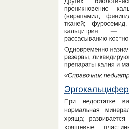
других биологиче
проникновение ка
(верапамил, фениг
тканей; фуросемид
кальцитрин — пр
рассасыванию костной
Одновременно назна
резервы, ликвидирующ
препараты калия и ма
«Справочник педиатра
Эргокальциферо
При недостатке ви
нормальная минерал
хряща; развивается
хрящевые пластин