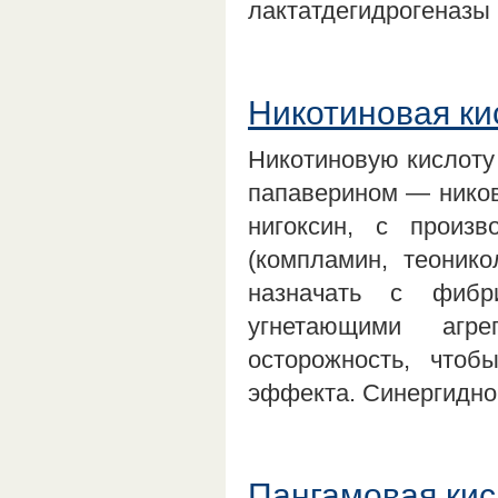
лактатдегидрогеназы
Никотиновая ки
Никотиновую кислоту
папаверином — ников
нигоксин, с произ
(компламин, теоник
назначать с фибр
угнетающими агре
осторожность, чтоб
эффекта. Синергидно
Пангамовая кис