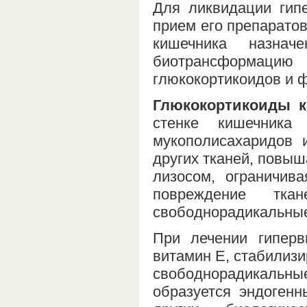
Для ликвидации гип
прием его препаратов
кишечника назнач
биотрансформацию
глюкокортикоидов и 
Глюкокортикоиды к
стенке кишечника
мукополисахаридов 
других тканей, повы
лизосом, ограничив
повреждение ткан
свободнорадикальные
При лечении гипер
витамин Е, стабилиз
свободнорадикальные 
образуется эндоген