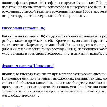
полиморфно-ядерных нейтрофилах и других фагоцитах. Обнар
избыточных концентраций токоферола в сыворотке (больше 1
рожденных с массой тела при рождении меньше 1500 г достовер
некротизирующего энтероколита. Это оценивают…
Рибофлавин (витамин В6)
Рибофлавин (витамин В6) содержится во многих пищевых проду
рыбе, а также в дрожжах, хлебе. Кроме того, он синтезируетс
синтетически. Фармакодинамика Рибофлавин входит в состав 
(ФМН) и флавинадениндинуклеотида (ФДН), являющихся ком
участвующих в транспорте водорода, т. е. в дыхании тканей, в
Фолиевая кислота (Назначение)
Фолиевую кислоту назначают при мегалобластической анемии,
Применяют ее и при лечении гипохромных анемий, так как, н
слизистой оболочки кишечника, она способствует усвоению из 
противоанемических средств. Ее используют при лечении гип
характеризующихся низким уровнем витамина в плазме крови,
мегалобластических…