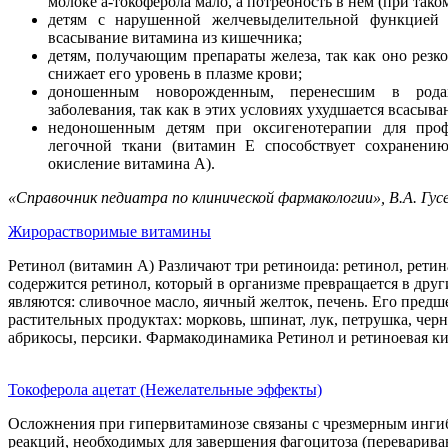
молоке а-токоферола мало, а потребность в нем (при так
детям с нарушенной желчевыделительной функцией 
всасывание витамина из кишечника;
детям, получающим препараты железа, так как оно резк
снижает его уровень в плазме крови;
доношенным новорожденным, перенесшим в рода
заболевания, так как в этих условиях ухудшается всасыва
недоношенным детям при оксигенотерапии для про
легочной ткани (витамин Е способствует сохранени
окисление витамина А).
«Справочник педиатра по клинической фармакологии», В.А. Гус
Жирорастворимые витамины
Ретинол (витамин А) Различают три ретиноида: ретинол, ретин
содержится ретинол, который в организме превращается в дру
являются: сливочное масло, яичный желток, печень. Его пред
растительных продуктах: морковь, шпинат, лук, петрушка, чер
абрикосы, персики. Фармакодинамика Ретинол и ретиноевая к
Токоферола ацетат (Нежелательные эффекты)
Осложнения при гипервитаминозе связаны с чрезмерным инг
реакций, необходимых для завершения фагоцитоза (переварива