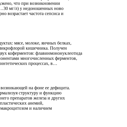
ужено, что при возникновении
0…30 мг/л) у недоношенных ново
но возрастает частота сепсиса и
ктах: мясе, молоке, яичных белках,
я микрофлорой кишечника. Получен
двух коферментов: флавинмононуклеотида
понентами многочисленных ферментов,
 синтетических процессах, в…
 возникающей на фоне ее дефицита.
ормализуя структуру и функцию
него препаратов железа и других
опластических анемий,
 макроцитозом и наличием