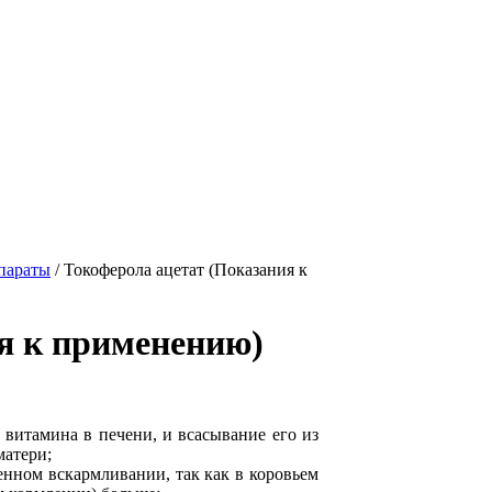
параты
/
Токоферола ацетат (Показания к
я к применению)
витамина в печени, и всасывание его из
матери;
ном вскармливании, так как в коровьем