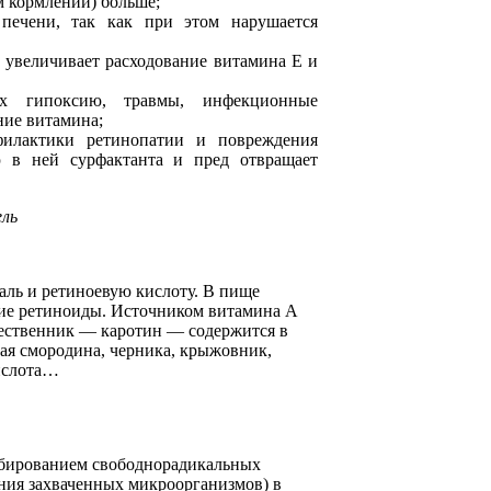
ом кормлении) больше;
печени, так как при этом нарушается
о увеличивает расходование витамина Е и
х гипоксию, травмы, инфекционные
ние витамина;
филактики ретинопатии и повреждения
ю в ней сурфактанта и пред отвращает
ель
аль и ретиноевую кислоту. В пище
гие ретиноиды. Источником витамина А
шественник — каротин — содержится в
ная смородина, черника, крыжовник,
ислота…
ибированием свободнорадикальных
ния захваченных микроорганизмов) в