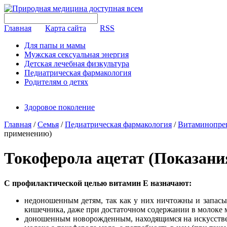
Главная
Карта сайта
RSS
Для папы и мамы
Мужская сексуальная энергия
Детская лечебная физкультура
Педиатрическая фармакология
Родителям о детях
Здоровое поколение
Главная
/
Семья
/
Педиатрическая фармакология
/
Витаминопре
применению)
Токоферола ацетат (Показани
С профилактической целью витамин Е назначают:
недоношенным детям, так как у них ничтожны и запасы 
кишечника, даже при достаточном содержании в молоке 
доношенным новорожденным, находящимся на искусствен