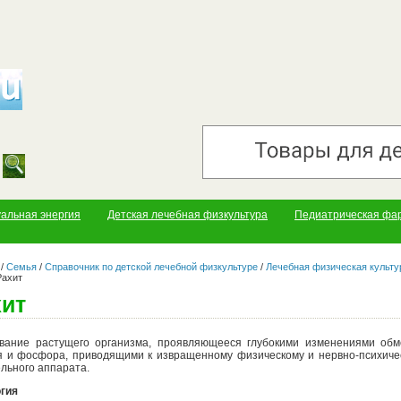
уальная энергия
Детская лечебная физкультура
Педиатрическая фа
/
Семья
/
Справочник по детской лечебной физкультуре
/
Лечебная физическая культу
Рахит
хит
вание растущего организма, проявляющееся глубокими изменениями об
я и фосфора, приводящими к извращенному физическому и нервно-психич
ельного аппарата.
гия