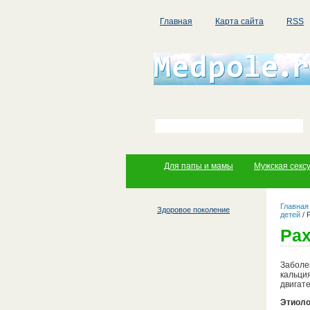
Главная
Карта сайта
RSS
Для папы и мамы
Мужская секс
Главная
Здоровое поколение
детей
/
Ра
Заболе
кальци
двигат
Этиоло