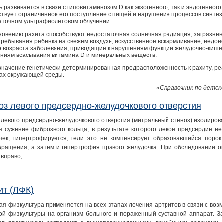
 развивается в связи с гиповитаминозом D как экзогенного, так и эндогенно
ствует ограниченное его поступление с пищей и нарушение процессов синтез
аточном ультрафиолетовом облучении.
новению рахита способствуют недостаточная солнечная радиация, загрязнен
пребывания ребенка на свежем воздухе, искусственное вскармливание, недо
о возраста заболевания, приводящие к нарушениям функции желудочно-кишечн
ниям всасывания витамина D и минеральных веществ.
значение генетически детерминированная предрасположенность к рахиту, р
ах окружающей среды.
«Справочник по детск
оз левого предсердно-желудочкового отверстия
 левого предсердно-желудочкового отверстия (митральный стеноз) изолирова
я сужение фиброзного кольца, в результате которого левое предсердие не
чек, гипертрофируется, гели это не компенсирует образовавшийся порок,
бращения, а затем и гипертрофия правого желудочка. При обследовании 
и вправо,…
ит (ЛФК)
ая физкультура применяется на всех этапах лечения артритов в связи с воз
ой физкультуры на организм больного и пораженный суставной аппарат. З