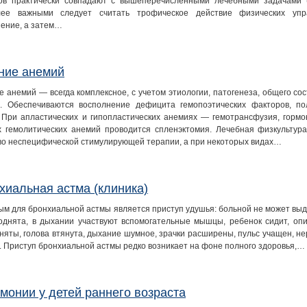
ов практически совпадают с вышеперечисленными лечебными задачами 
лее важными следует считать трофическое действие физических уп
ение, а затем…
ние анемий
е анемий — всегда комплексное, с учетом этиологии, патогенеза, общего со
. Обеспечиваются восполнение дефицита гемопоэтических факторов, п
 При апластических и гипопластических анемиях — гемотрансфузия, гормо
 гемолитических анемий проводится спленэктомия. Лечебная физкультур
во неспецифической стимулирующей терапии, а при некоторых видах…
хиальная астма (клиника)
ым для бронхиальной астмы является приступ удушья: больной не может выдо
однята, в дыхании участвуют вспомогательные мышцы, ребенок сидит, опир
няты, голова втянута, дыхание шумное, зрачки расширены, пульс учащен, не
. Приступ бронхиальной астмы редко возникает на фоне полного здоровья,…
монии у детей раннего возраста