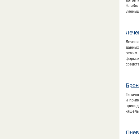
артрит
Наибо
уменьш
Лече
Лечени
данных
режим.
формах
средст
Брон
Типичн
и прип
припод
кашель
Пнев