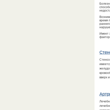
Болезнь
способ
недост
Возник
время 
раннег
наруше
Имеет 
фактор
Стен
Стеноз
имеетс
желудо
кровоо
вверх 
Артр
Лечебн
лечебн