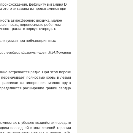
го происхождения. Дефициту витамина D
а этого витамина из провитаминов при
ность атмосферного воздуха, малое
ношенность, переносимые ребенком
ого тракта, в первую очередь к
еализуемая при неблагоприятных
ой лечебной физкультуре», М.И.Фонарев
нно встречается редко. При этом пороке
 перекачивает полностью кровь в левый
 развивается гипергензия малого круга
определяется расширение границ сердца
можностью глубокого воздействия средств
адачи последней в комплексной терапии