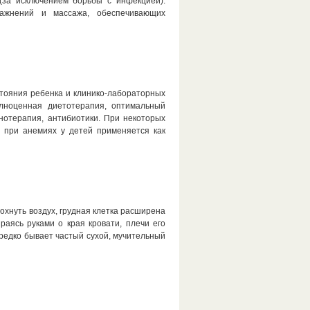
(за исключением борьбы с инфекцией).
ражнений и массажа, обеспечивающих
стояния ребенка и клинико-лабораторных
олноценная диетотерапия, оптимальный
нотерапия, антибиотики. При некоторых
а при анемиях у детей применяется как
хнуть воздух, грудная клетка расширена
аясь руками о края кровати, плечи его
редко бывает частый сухой, мучительный