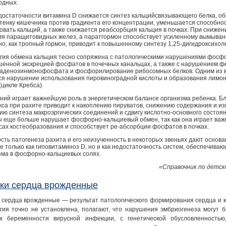
одных.
достаточности витамина D снижается синтез кальцийсвязывающего белка, о
стенку кишечника против градиента его концентрации, уменьшается способно
овать кальций, а также снижается реабсорбция кальция в почках. При снижен
ия паращитовидных желез, а паратгормон способствует усиленному вымывани
но, как тропный гормон, приводит к повышенному синтезу 1,25-дигидроксихол
гия обмена кальция тесно сопряжена с патологическими нарушениями фосфо
шенной экскрецией фосфатов в почечных канальцах, а также с нарушением 
 аденозинмонофосфата и фосфорилирование рибосомных белков. Одним из 
ся нарушение использования пировиноградной кислоты и образования лимон
(цикле Кребса).
ний играет важнейшую роль в энергетическом балансе организма ребенка. Б
кса при рахите приводит к накоплению пируватов, снижению содержания и 
ию синтеза макроэргических соединений и сдвигу кислотно-основного состоя
ы еще больше нарушает фосфорно-кальциевый обмен, так как она играет важн
сах костеобразования и способствует ре-абсорбции фосфатов в почках.
сть патогенеза рахита и его неизученность в некоторых звеньях дают основ
е только как гиповитаминоз D, но и как недостаточность систем, обеспечива
зма в фосфорно-кальциевых солях.
«Справочник по детск
ки сердца врожденные
 сердца врожденные — результат патологического формирования сердца и к
гия точно не установлена, полагают, что нарушения эмбриогенеза могут 
х беременности вирусной инфекции, с генетической обусловленностью