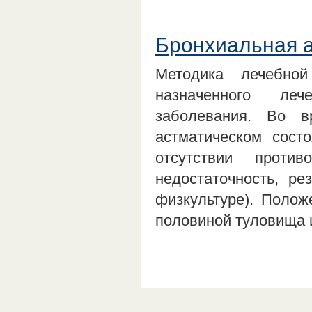
Бронхиальная а
Методика лечебно
назначенного леч
заболевания. Во 
астматическом сост
отсутствии против
недостаточность, ре
физкультуре). Поло
половиной туловища 