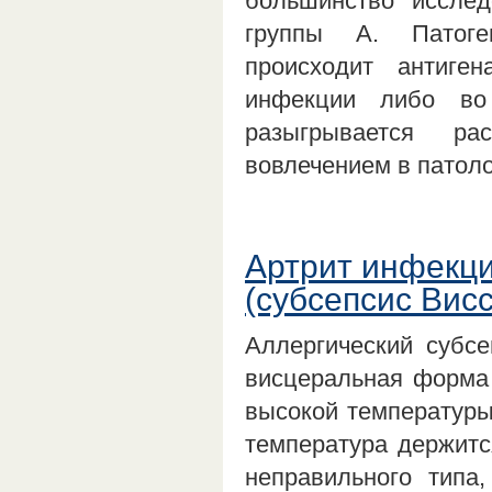
большинство исслед
группы А. Патоге
происходит антиген
инфекции либо во
разыгрывается ра
вовлечением в патол
Артрит инфекц
(субсепсис Ви
Аллергический субс
висцеральная форма 
высокой температуры,
температура держитс
неправильного типа