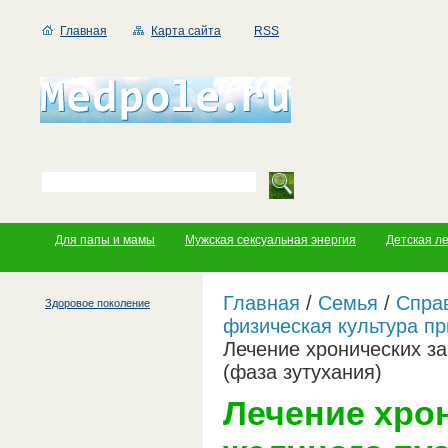
Главная
Карта сайта
RSS
Для папы и мамы
Мужская сексуальная энергия
Детская л
Главная
/
Семья
/
Справ
Здоровое поколение
физическая культура пр
Лечение хронических з
(фаза зутухания)
Лечение хро