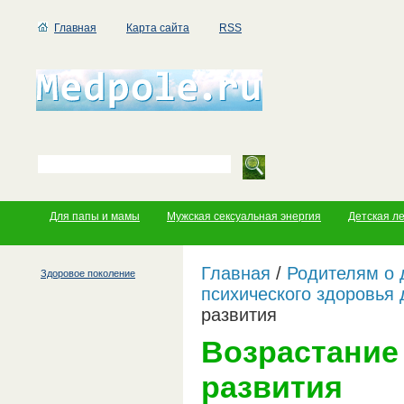
Главная
Карта сайта
RSS
Для папы и мамы
Мужская сексуальная энергия
Детская л
Главная
/
Родителям о 
Здоровое поколение
психического здоровья 
развития
Возрастание
развития