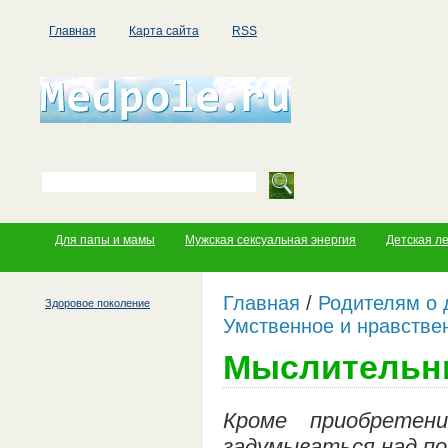
Главная
Карта сайта
RSS
Для папы и мамы
Мужская сексуальная энергия
Детская л
Главная
/
Родителям о 
Здоровое поколение
Умственное и нравстве
Мыслительн
Кроме приобретен
задумываться над по