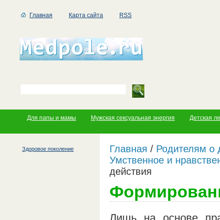
Главная
Карта сайта
RSS
Для папы и мамы
Мужская сексуальная энергия
Детская л
Главная
/
Родителям о 
Здоровое поколение
Умственное и нравстве
действия
Формировани
Лишь на основе пра