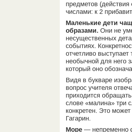
предметов (действия 
числами: к 2 прибави
Маленькие дети ча
образами.
Они не уме
несущественных дета
событиях. Конкретно
отчетливо выступает т
необычной для него з
который оно обознача
Видя в букваре изобр
вопрос учителя отвеча
приходится обращать 
слове «малина» три с
конкретен. Это может
Гагарин.
Море
— непременно с