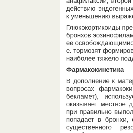
анафилаксии; второй
действию эндогенных
к уменьшению выраже
Глюкокортикоиды пре
бронхов эозинофилам
ее освобождающимися 
е. тормозят формиро
наиболее тяжело под
Фармакокинетика
В дополнение к мате
вопросах фармакоки
бекламет), использ
оказывает местное 
при правильно выпо
попадает в бронхи, 
существенного ре