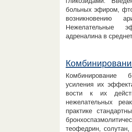
гликозидами. Введ
больных эфиром, фто
возникновению а
Нежелательные э
адреналина в среднет
Комбинировани
Комбинирование б
усиления их эффект
вости к их дейст
нежелательных реа
практике стандартн
бронхоспазмолитичес
теофедрин, солутан, 