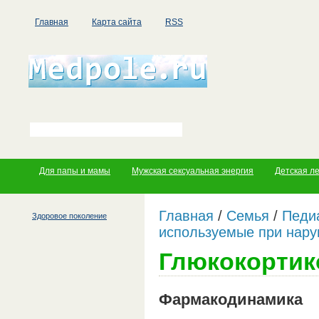
Главная
Карта сайта
RSS
Для папы и мамы
Мужская сексуальная энергия
Детская л
Главная
/
Семья
/
Педи
Здоровое поколение
используемые при нар
Глюкокорти
Фармакодинамика