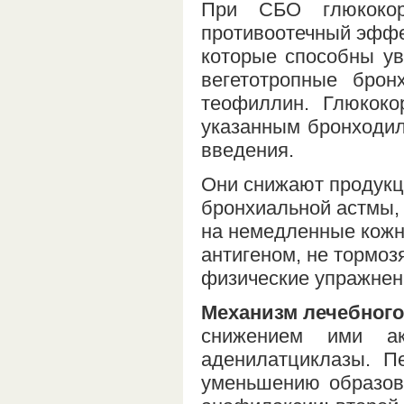
При СБО глюкокор
противоотечный эффе
которые способны ув
вегетотропные брон
теофиллин. Глюкоко
указанным бронходил
введения.
Они снижают продукци
бронхиальной астмы, 
на немедленные кожн
антигеном, не тормоз
физические упражнен
Механизм лечебного
снижением ими ак
аденилатциклазы. П
уменьшению образов