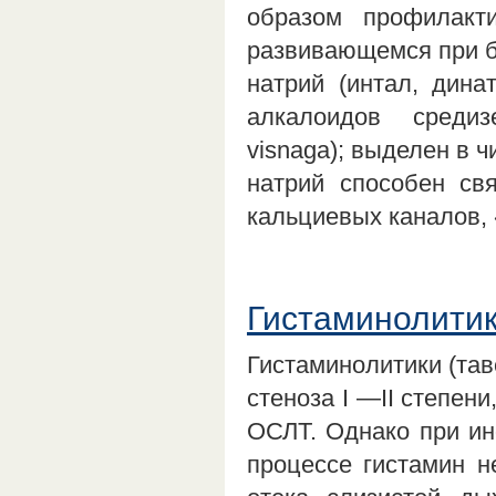
образом профилакт
развивающемся при б
натрий (интал, дина
алкалоидов среди
visnaga); выделен в 
натрий способен св
кальциевых каналов,
Гистаминолитик
Гистаминолитики (тав
стеноза I —II степен
ОСЛТ. Однако при ин
процессе гистамин н