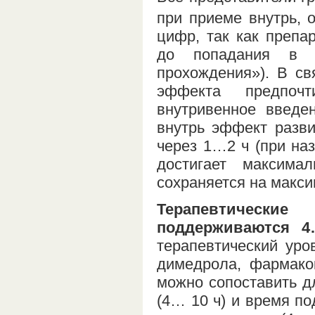
при приеме внутрь, 
цифр, так как препа
до попадания в с
прохождения»). В св
эффекта предпочт
внутривенное введе
внутрь эффект разви
через 1…2 ч (при на
достигает максим
сохраняется на макси
Терапевтическ
поддерживаются 4
терапевтический уро
димедрола, фармакок
можно сопоставить д
(4… 10 ч) и время по