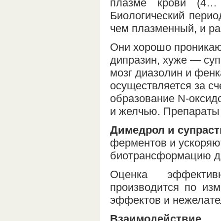
плазме крови (4…
Биологический перио
чем плазменный, и ра
Они хорошо проникаю
дипразин, хуже — суп
мозг диазолин и фен
осуществляется за сч
образование N-оксидо
и желчью. Препараты
Димедрол и супраст
ферментов и ускоряю
биотрансформацию др
Оценка эффективн
производится по из
эффектов и нежелате
Взаимодействие