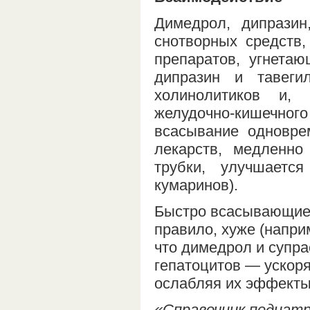
Димедрол, дипразин
снотворных средств,
препаратов, угнета
дипразин и тавеги
холинолитиков и, 
желудочно-кишечног
всасывание одновре
лекарств, медленно
трубки, улучшаетс
кумаринов).
Быстро всасывающиес
правило, хуже (напри
что димедрол и супр
гепатоцитов — ускор
ослабляя их эффекты
«Справочник педиатра