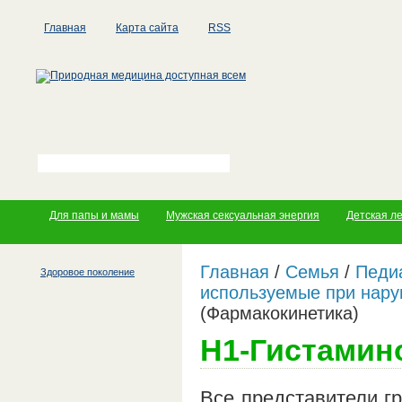
Главная
Карта сайта
RSS
Для папы и мамы
Мужская сексуальная энергия
Детская л
Главная
/
Семья
/
Педи
Здоровое поколение
используемые при нар
(Фармакокинетика)
Н1-Гистамин
Все представители г