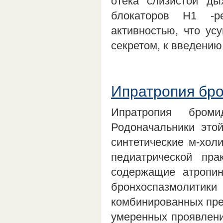
отека слизистой ды
блокаторов H1 -р
активностью, что ус
секретом, к введени
Ипратропия бр
Ипратропия броми
Родоначальники это
синтетические м-хол
педиатрической пра
содержащие атропин
бронхоспазмолитики
комбинированных преп
умеренных проявлен