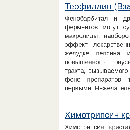
Теофиллин (Вз
Фенобарбитал и др
ферментов могут су
макролиды, наоборо
эффект лекарствен
желудке пепсина и
повышенного тонус
тракта, вызываемого
фоне препаратов т
первыми. Нежелател
Химотрипсин к
Химотрипсин крист