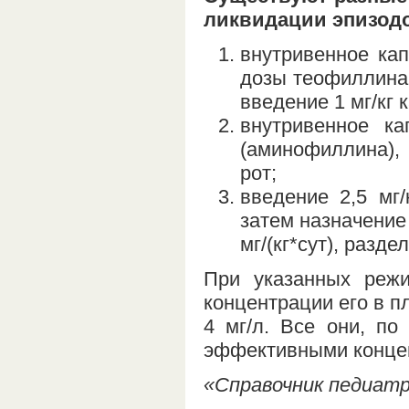
ликвидации эпизодо
внутривенное ка
дозы теофиллина 
введение 1 мг/кг 
внутривенное ка
(аминофиллина), 
рот;
введение 2,5 мг/
затем назначение
мг/(кг*сут), разде
При указанных реж
концентрации его в п
4 мг/л. Все они, п
эффективными конце
«Справочник педиатра