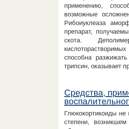
применению, спосо
возможные осложнен
Рибоиуклеаза амор
препарат, получаемы
скота. Деполим
кислоторастворимы
способна разжижать 
трипсин, оказывает 
Средства, при
воспалительног
Глюкокортикоиды не п
степени, возникшем