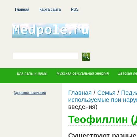
Главная
Карта сайта
RSS
Для папы и мамы
Мужская сексуальная энергия
Детская л
Главная
/
Семья
/
Педи
Здоровое поколение
используемые при нар
введения)
Теофиллин (
Существуют разные