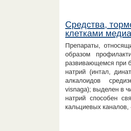
Средства, тор
клетками меди
Препараты, относящ
образом профилакт
развивающемся при б
натрий (интал, дина
алкалоидов среди
visnaga); выделен в 
натрий способен св
кальциевых каналов,