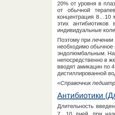
20% от уровня в пла
от обычной терапе
концентрация 8…10 м
этих антибиотиков 
индивидуальные коле
Поэтому при лечении 
необходимо обычное в
эндолюмбальным. Наи
непосредственно в же
вводят амикацин по 4
дистиллированной во
«Справочник педиатра
Антибиотики (Д
Длительность введе
7…10 дней, при наз