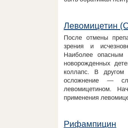
Левомицетин (О
После отмены препа
зрения и исчезнов
Наиболее опасным 
новорожденных дете
коллапс. В другом
осложнение — сле
левомицетином. На
применения левомице
Рифампицин