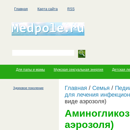
Главная
Карта сайта
RSS
Для папы и мамы
Мужская сексуальная энергия
Детская л
Главная
/
Семья
/
Педи
Здоровое поколение
для лечения инфекцио
виде аэрозоля)
Аминогликоз
аэрозоля)