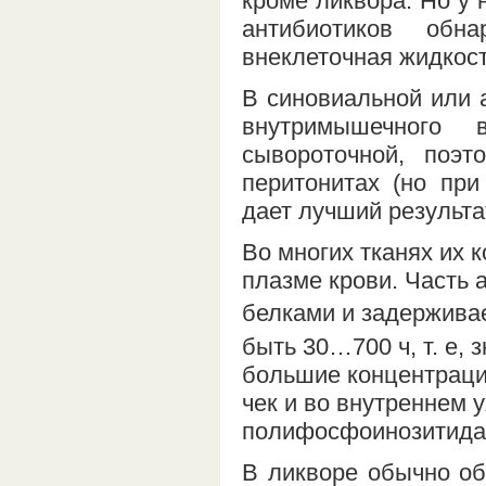
кроме ликвора. Но у 
антибиотиков обн
внеклеточная жидкос
В синовиальной или 
внутримышечного 
сывороточной, поэ
перитонитах (но пр
дает лучший результа
Во многих тканях их 
плазме крови. Часть 
белками и задерживает
быть 30…700 ч, т. е,
большие концентраци
чек и во внутреннем у
полифосфоинозитидам
В ликворе обычно о