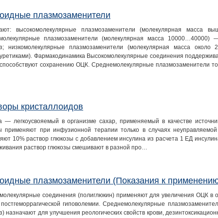
оидные плазмозаменители
ают: высокомолекулярные плазмозаменители (молекулярная масса вы
молекулярные плазмозаменители (молекулярная масса 10000…40000) — 
з; низкомолекулярные плазмозаменители (молекулярная масса около 
уретиками). Фармакодинамика Высокомолекулярные соединения поддержива
 способствуют сохранению ОЦК. Среднемолекулярные плазмозаменители то
воры кристаллоидов
а — легкоусвояемый в организме сахар, применяемый в качестве источни
ы применяют при инфузионной терапии только в случаях неуправляемой 
яют 10% раствор глюкозы с добавлением инсулина из расчета 1 ЕД инсулина 
живания раствор глюкозы смешивают в разной про…
оидные плазмозаменители (Показания к применению
молекулярные соединения (полиглюкин) применяют для увеличения ОЦК в о
 постгеморрагической гиповолемии. Среднемолекулярные плазмозаменители
з) назначают для улучшения реологических свойств крови, дезинтоксикацион