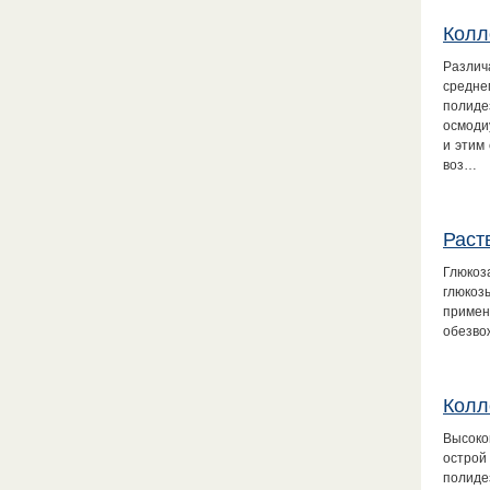
Колл
Различ
средне
полиде
осмоди
и этим
воз…
Раст
Глюкоз
глюкоз
примен
обезво
Колл
Высоко
острой
полиде