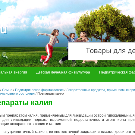
S
уальная энергия
Детская лечебная физкультура
Педиатрическая фа
/
Семья
/
Педиатрическая фармакология
/
Лекарственные средства, применяемые при
о-основного состояния
/
Препараты калия
епараты калия
ым препаратом калия, применяемым для ликвидации острой гипокалиемии, я
 для ликвидации нерезко выраженной недостаточности этого иона при
ащие аспарагинаты калия и магния.
— внутриклеточный катион, во вне клеточной жидкости и плазме крови его 