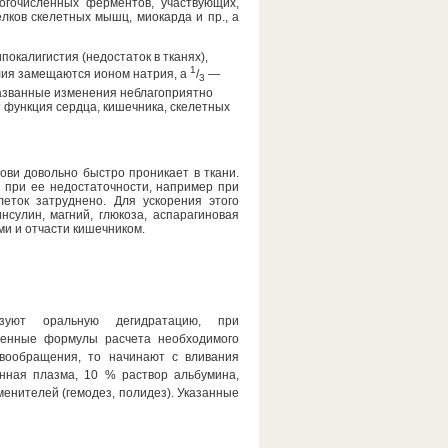
огочисленных ферментов, участвующих,
елков скелетных мышц, миокарда и пр., а
покалигистия (недостаток в тканях),
1
лия замещаются ионом натрия, а
/
—
3
Названные изменения неблагоприятно
т функция сердца, кишечника, скелетных
ови довольно быстро проникает в ткани.
и при ее недостаточности, например при
леток затруднено. Для ускорения этого
нсулин, магний, глюкоза, аспарагиновая
ми и отчасти кишечником.
зуют оральную дегидратацию, при
денные формулы расчета необходимого
овообращения, то начинают с вливания
нная плазма, 10 % раствор альбумина,
нителей (гемодез, полидез). Указанные