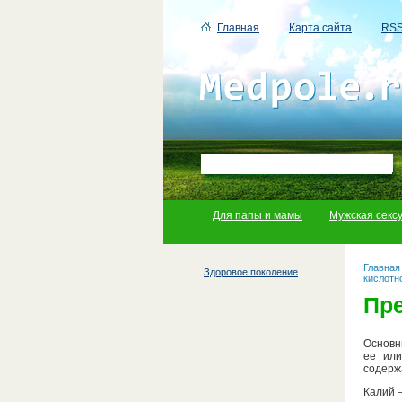
Главная
Карта сайта
RS
Для папы и мамы
Мужская секс
Главная
Здоровое поколение
кислотн
Пр
Основн
ее или
содерж
Калий 