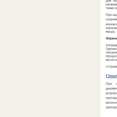
для по
наприм
также 
При нед
сопров
ионом 
сказыв
мышц.
Фармак
Хлорид
Однако
гипокс
процес
кислот
«Справ
Орал
При к
декомп
количе
препар
реопол
препар