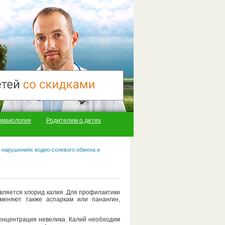
рмакология
Родителям о детях
 нарушениях водно-солевого обмена и
вляется хлорид калия. Для профилактики
меняют также аспаркам или панангин,
концентрация невелика. Калий необходим