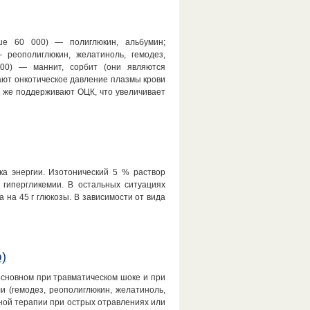
ше 60 000) — полиглюкин, альбумин;
реополиглюкин, желатиноль, гемодез,
200) — маннит, сорбит (они являются
ют онкотическое давление плазмы крови
 же поддерживают ОЦК, что увеличивает
ка энергии. Изотонический 5 % раствор
гипергликемии. В остальных ситуациях
на 45 г глюкозы. В зависимости от вида
)
сновном при травматическом шоке и при
 (гемодез, реополиглюкин, желатиноль,
ной терапии при острых отравлениях или