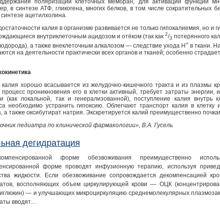
ддержания поляризации клеточных мембран, для активации функции мн
ер, в синтезе АТФ, гликогена, многих белков, в том числе сократительных б
в синтезе ацетилхолина.
остаточности калия в организме развивается не только гипокалиемия, но и ги
2
ождающиеся внутриклеточным ацидозом и отёком (так как
/
потерянного ка
3
+
водорода), а также внеклеточным алкалозом — следствие ухода Н
в ткани. 
аются на деятельности практически всех органов и тканей; особенно страдае
окинетика
 калия хорошо всасывается из желудочно-кишечного тракта и из плазмы кр
 процесс проникновения его в клетки активный, требует затраты энергии, 
ии (как локальной, так и генерализованной), поступление калия внутрь к
са необходимо устранить гипоксию. Облегчают транспорт калия в клетку и
а, а также оксибутират натрия. Экскретируется калий преимущественно почка
очник педиатра по клинической фармакологии», В.А. Гусель
ьная дегидратация
омпенсированной форме обезвоживания преимущественно исполь
енсированной форме проводят инфузионную терапию, используя приве
ства жидкости. Если обезвоживание сопровождается декомпенсацией кр
атов, восполняющих объем циркулирующей крови — ОЦК (концентрирова
иглюкин) — и улучшающих микроциркуляцию среднемолекулярных плазмозаме
аты вводят…