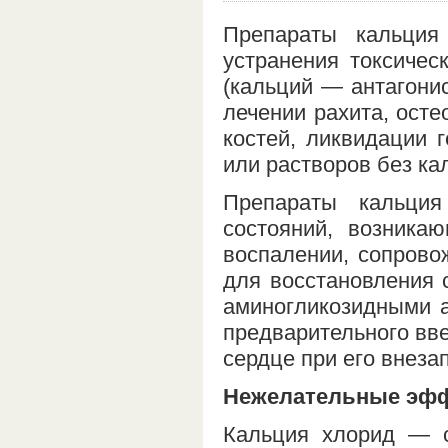
Препараты кальция
устранения токсичес
(кальций — антагонис
лечении рахита, ост
костей, ликвидации 
или растворов без ка
Препараты кальция
состояний, возника
воспалении, сопрово
для восстановления 
аминогликозидными а
предварительного вве
сердце при его внеза
Нежелательные эф
Кальция хлорид — с