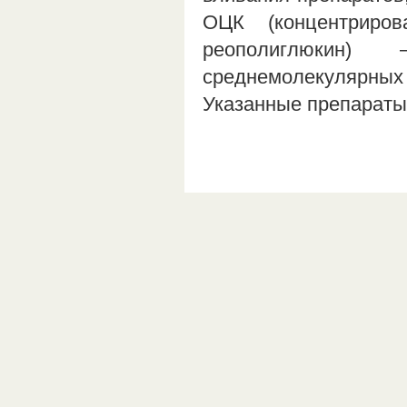
ОЦК (концентриро
реополиглюкин
среднемолекулярны
Указанные препарат