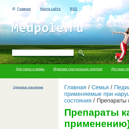
Главная
Карта сайта
RSS
Для папы и мамы
Мужская сексуальная энергия
Детская л
Главная
/
Семья
/
Педи
Здоровое поколение
применяемые при наруш
состояния
/
Препараты 
Препараты к
применению