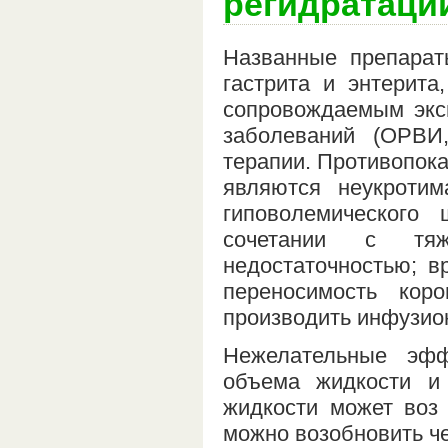
регидратаци
Названные препарат
гастрита и энтерита
сопровождаемым экси
заболеваний (ОРВИ,
терапии. Противопок
являются неукротим
гиповолемического
сочетании с тяже
недостаточностью; в
переносимость кор
производить инфузио
Нежелательные эфф
объема жидкости и
жидкости может воз 
можно возобновить ч