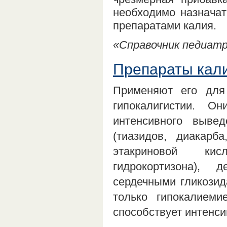
необходимо назнача
препаратами калия.
«Справочник педиатра
Препараты кали
Применяют его для
гипокалигистии. О
интенсивного выве
(тиазидов, диакарб
этакриновой кисл
гидрокортизона), д
сердечными гликозид
только гипокалиеми
способствует интенс