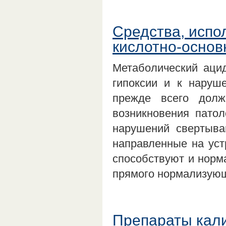
Средства, исп
кислотно-основ
Метаболический ацид
гипоксии и к наруш
прежде всего долж
возникновения патол
нарушений свертыва
направленные на уст
способствуют и норм
прямого нормализующ
Препараты кал