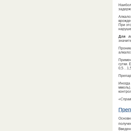
Наибол
задерж
Алкало
врожде
При эт
наруше
Для л
значит
Проника
алкало
Примен
сутки. 
0,5…1,5
Препар
Иногда
ммоль)
контро
«Справ
Преп
Основн
получе
Введен