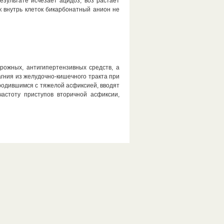
езультате исчезает ацидоз, воз растает
к внутрь клеток бикарбонатный анион не
рожных, антигипертензивных средств, а
гния из желудочно-кишечного тракта при
родившимся с тяжелой асфиксией, вводят
астоту приступов вторичной асфиксии,