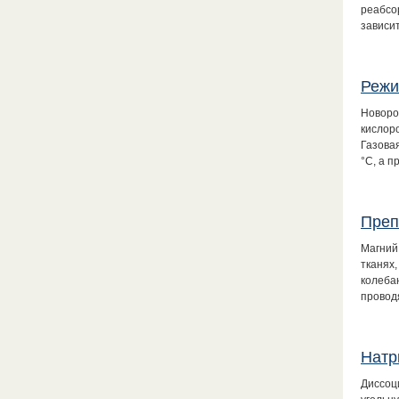
реабсо
зависи
Режи
Новоро
кислор
Газова
°С, а 
Преп
Магний
тканях
колеба
провод
Натр
Диссоц