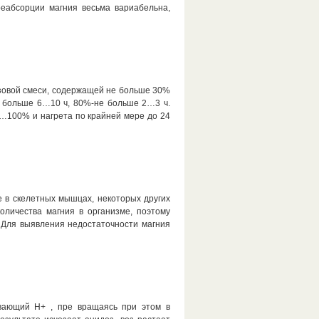
реабсорции магния весьма вариабельна,
зовой смеси, содержащей не больше 30%
е больше 6…10 ч, 80%-не больше 2…3 ч.
…100% и нагрета по крайней мере до 24
е в скелетных мышцах, некоторых других
оличества магния в организме, поэтому
 Для выявления недостаточности магния
ывающий Н+ , пре вращаясь при этом в