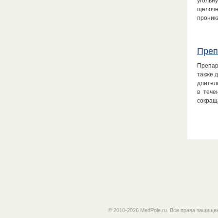
угольн
щелочн
проник
Преп
Препар
также 
длител
в тече
сокра
© 2010-2026 MedPole.ru. Все права защище