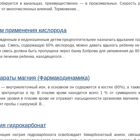
рбируется в канальцах, преимущественно — в проксимальных. Скорость 
т от многочисленных влияний. Торможение…
м применения кислорода
жденным и недоношенным детям предпочтительнее назначать вдыхание га
ода. Смесь, содержащую 60% кислорода, можно давать вдыхать ребенку н
я смесь должна быть пропущена через банку Боброва для увлажнения до 80
при лечении ребенка, находящегося…
араты магния (Фармакодинамика)
 — внутриклеточный ион, в основном он содержится в костях (60%), а такж
, эритроцитах и пр. В плазме крови находится всего 1 % от суммарного к
ние уровня в плазме крови не отражает насыщенности организма магнием.
ят пробы с нагрузкой. В…
ия гидрокарбонат
иация натрия гидрокарбоната освобождает бикарбонатный анион, связ