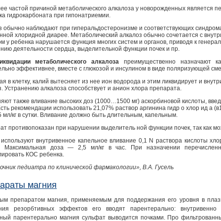
ее частой причиной метаболического алкалоза у новорожденных является п
ка гидрокарбоната при гипонатриемии.
з обычно наблюдают при гиперальдостеронизме и соответствующих синдромах 
нной хлоридной диарее. Метаболический алкалоз обычно сочетается с внутр
ом у ребенка нарушается функция многих систем и органов, приводя к генера
нию деятельности сердца, выделительной функции почек и пр.
иквидации метаболического алкалоза
преимущественно назначают ка
ельно эффективнее, вместе с глюкозой и инсулином в виде поляризующей сме
я в клетку, калий вытесняет из нее ион водорода и этим ликвидирует и внут
з. Устранению алкалоза способствует и анион хлора препарата.
яют также вливание высоких доз (1000…1500 мг) аскорбиновой кислоты, введе
Есть рекомендации использовать 21,07% раствор аргинина гидр о хлор ид а (в
 мл/кг в сутки. Вливание должно быть длительным, капельным.
ат противопоказан при нарушении выделитель ной функции почек, так как мо
 используют внутривенное капельное вливание 0,1 N раствора кислоты хло
. Максимальная доза — 2,5 мл/кг в час. При назначении перечислен
лировать КОС ребенка.
очник педиатра по клинической фармакологии», В.А. Гусель
араты магния
ым препаратом магния, применяемым для поддержания его уровня в плазм
ния резорбтивных эффектов его вводят парентерально: внутривенно
ный парентерально магния сульфат выводится почками. Про фильтрованны