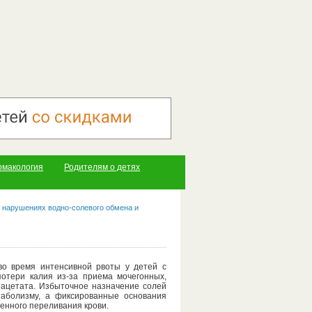
рмакология
Родителям о детях
 нарушениях водно-солевого обмена и
во время интенсивной рвоты у детей с
потери калия из-за приема мочегонных,
 ацетата. Избыточное назначение солей
етаболизму, а фиксированные основания
енного переливания крови.