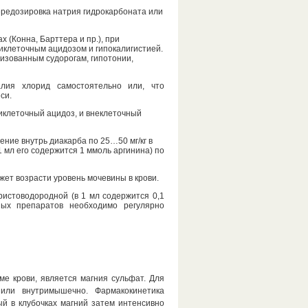
ередозировка натрия гидрокарбоната или
(Конна, Барттера и пр.), при
иклеточным ацидозом и гипокалигистией.
лизованным судорогам, гипотонии,
лия хлорид самостоятельно или, что
си.
риклеточный ацидоз, и внеклеточный
ние внутрь диакарба по 25…50 мг/кг в
1 мл его содержится 1 ммоль аргинина) по
жет возрасти уровень мочевины в крови.
ристоводородной (в 1 мл содержится 0,1
ных препаратов необходимо регулярно
е крови, является магния сульфат. Для
 или внутримышечно. Фармакокинетика
й в клубочках магний затем интенсивно