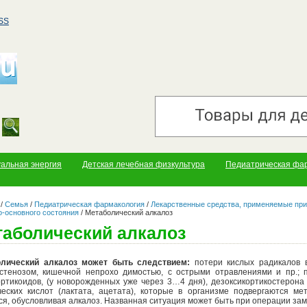
SS
уальная энергия
Детская лечебная физкультура
Педиатрическая фа
/
Семья
/
Педиатрическая фармакология
/
Лекарственные средства, применяемые при
о-основного состояния
/
Метаболический алкалоз
аболический алкалоз
лический алкалоз может быть следствием:
потери кислых радикалов 
стенозом, кишечной непрохо димостью, с острыми отравлениями и пр.; 
ортикоидов, (у новорожденных уже через 3…4 дня), дезоксикортикостерона
ческих кислот (лактата, ацетата), которые в организме подвергаются м
ся, обусловливая алкалоз. Названная ситуация может быть при операции зам