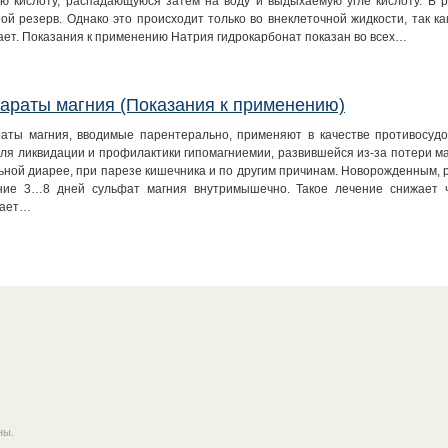
ую кислоту, распадающуюся затем на воду и выдыхаемую угле кислоту. В р
ой резерв. Однако это происходит только во внеклеточной жидкости, так ка
ает. Показания к применению Натрия гидрокарбонат показан во всех…
араты магния (Показания к применению)
аты магния, вводимые парентерально, применяют в качестве противосудо
для ликвидации и профилактики гипомагниемии, развившейся из-за потери ма
ьной диарее, при парезе кишечника и по другим причинам. Новорожденным, 
ние 3…8 дней сульфат магния внутримышечно. Такое лечение снижает ч
щает…
ны.