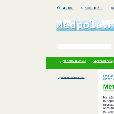
Главная
Карта сайта
R
Для папы и мамы
Мужская секс
Главная
Здоровое поколение
кислотн
Мет
Метабо
пилоро
глюкок
органи
остают