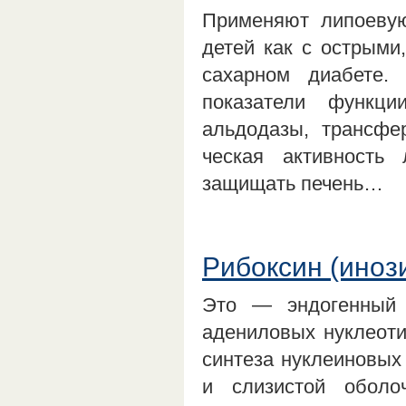
Применяют липоевую
детей как с острыми,
сахарном диабете
показатели функци
альдодазы, трансфе
ческая активность 
защищать печень…
Рибоксин (иноз
Это — эндогенный 
адениловых нуклеоти
синтеза нуклеиновых 
и слизистой оболоч