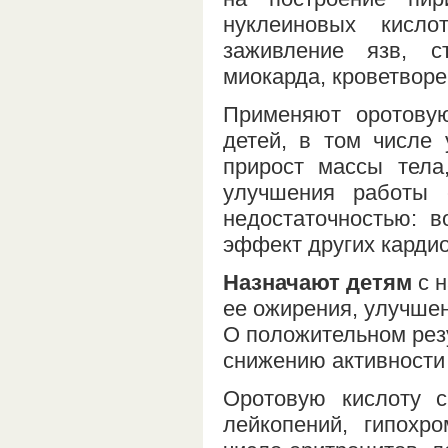
нуклеиновых кисло
заживление язв, с
миокарда, кроветворе
Применяют оротовую
детей, в том числе
прирост массы тела,
улучшения работы 
недостаточностью: в
эффект других кардио
Назначают детям
с н
ее ожирения, улучше
О положительном резу
снижению активности
Оротовую кислоту 
лейкопений, гипохр