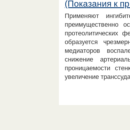
(Показания к п
Применяют ингибит
преимущественно ос
протеолитических ф
образуется чрезмер
медиаторов воспал
снижение артериал
проницаемости стен
увеличение транссуда