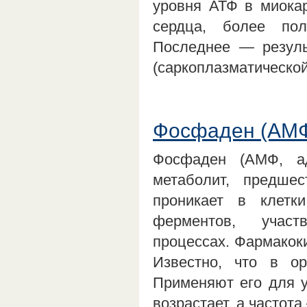
уровня АТФ в миока
сердца, более по
Последнее — резуль
(саркоплазматическо
Фосфаден (АМФ
Фосфаден (АМФ, ад
метаболит, предше
проникает в клетк
ферментов, участ
процессах. Фармакоки
Известно, что в ор
Применяют его для у
возрастает, а частот