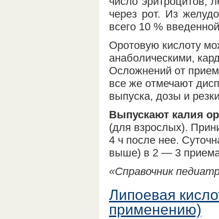
число эритроцитов, л
через рот. Из желуд
всего 10 % введенной
Оротовую кислоту мо
анаболическими, кар
Осложнений от приема
все же отмечают дис
выпуска, дозы и резк
Выпускают калия ор
(для взрослых). Прин
4 ч после нее. Суточ
выше) в 2 — 3 приема
«Справочник педиатра
Липоевая кисло
применению)