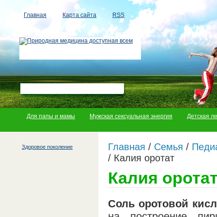
Главная
Карта сайта
RSS
Для папы и мамы
Мужская сексуальная энергия
Детская л
Главная
/
Семья
/
Педи
Здоровое поколение
/
Калия оротат
Калия орота
Соль оротовой кис
на построение пир