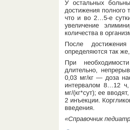
У остальных больны
достижения полного т
что и во 2…5-е сутк
увеличение элимини
количества в организ
После достижени
определяются так же,
При необходимост
длительно, непреры
0,03 мг/кг — доза на
интервалом 8…12 ч,
мг/(кг*сут); ее вводя
2 инъекции. Корглико
введения.
«Справочник педиатра