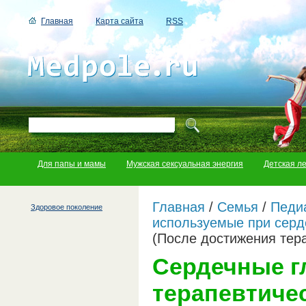
Главная
Карта сайта
RSS
Для папы и мамы
Мужская сексуальная энергия
Детская л
Главная
/
Семья
/
Педи
Здоровое поколение
используемые при серд
(После достижения тер
Сердечные г
терапевтиче