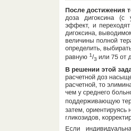
После достижения т
доза дигоксина (с 
эффект, и переходя
дигоксина, выводимом
величины полной тера
определить, выбирать
1
равную
/
или 75 от 
3
В решении этой зад
расчетной доз насыщ
расчетной, то элимин
чем у среднего больн
поддерживающую тер
затем, ориентируясь 
гликозидов, коррект
Если индивидуальн