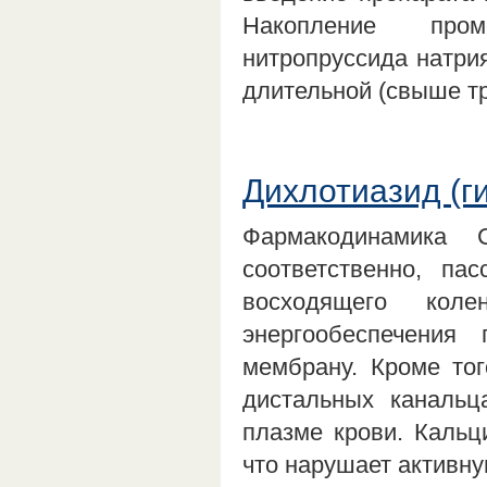
Накопление пром
нитропруссида натри
длительной (свыше т
Дихлотиазид (г
Фармакодинамика 
соответственно, п
восходящего кол
энергообеспечения
мембрану. Кроме тог
дистальных каналь
плазме крови. Кальц
что нарушает актив