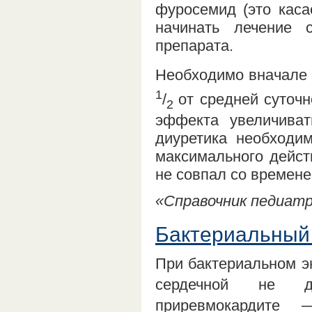
фуросемид (это каса
начинать лечение 
препарата.
Необходимо вначале 
1
/
от средней суточн
2
эффекта увеличиват
диуретика необходи
максимального дейст
не совпал со времене
«Справочник педиатра
Бактериальный
При бактериальном э
сердечной не дос
приревмокардите 