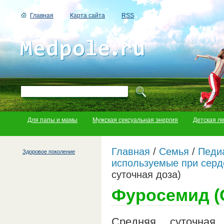
Главная
Карта сайта
RSS
Для папы и мамы
Мужская сексуальная энергия
Детская л
Главная
/
Семья
/
Педи
Здоровое поколение
используемые при серд
суточная доза)
Фуросемид (
Средняя суточная