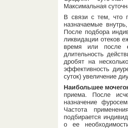
Максимальная суточна
В связи с тем, что 
назначаемые внутрь
После подбора инди
ликвидации отеков еж
время или после 
длительность действ
дробят на нескольк
эффективность диуре
суток) увеличение ди
Наибольшее мочего
приема. После исч
назначение фуросе
Частота применен
подбирается индивид
о ее необходимост