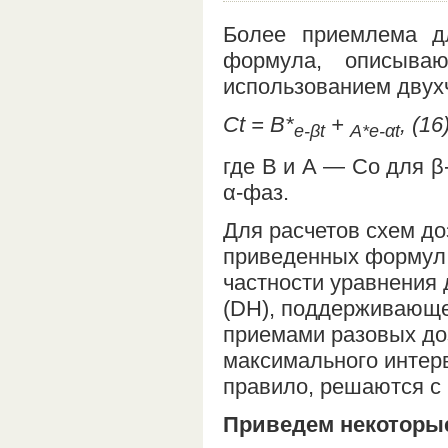
Более приемлема дл
формула, описыва
использованием двух
Сt = В*
+
, (16
е-βt
А*е-αt
где В и А — Сo для β
α-фаз.
Для расчетов схем д
приведенных формул,
частности уравнения 
(DН), поддерживающе
приемами разовых доз
максимального интерв
правило, решаются с
Приведем некоторые