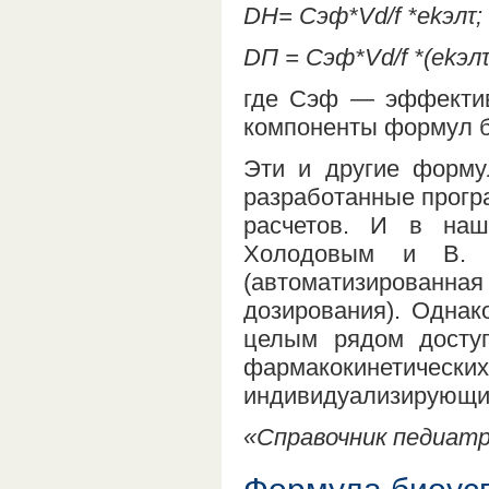
DН= Сэф*Vd/f *ekэлτ; 
DП = Сэф*Vd/f *(ekэлτ-
где Сэф — эффектив
компоненты формул 
Эти и другие форму
разработанные прогр
расчетов. И в наш
Холодовым и В. 
(автоматизирован
дозирования). Однак
целым рядом досту
фармакокинетич
индивидуализирующи
«Справочник педиатра