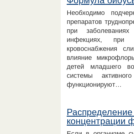
Формула биоусв
Необходимо подчер
препаратов труднопр
при заболеваниях
инфекциях, при 
кровоснабжения сли
влияние микрофлор
детей младшего во
системы активног
функционируют…
Распределение 
концентрации ф
Если в организме с