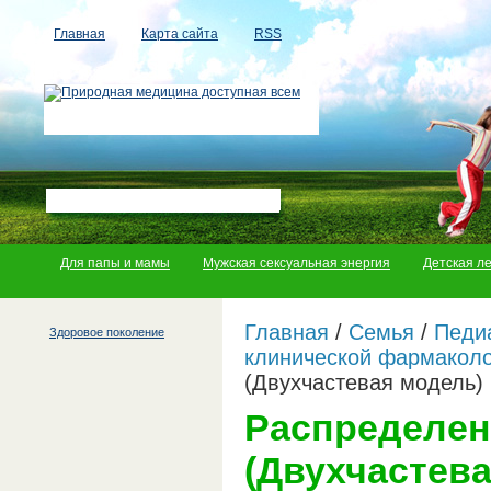
Главная
Карта сайта
RSS
Для папы и мамы
Мужская сексуальная энергия
Детская л
Главная
/
Семья
/
Педи
Здоровое поколение
клинической фармаколо
(Двухчастевая модель)
Распределен
(Двухчастев