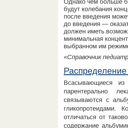
Однако чем больше б
будут колебания конц
после введения може
до введения — оказат
должен иметь возможн
минимальная концентр
выбранном им режиме
«Справочник педиатра
Распределение
Всасывающиеся из 
парентерально ле
связываются с альб
гликопротеидами. 
отличаться от таков
содержание альбумин