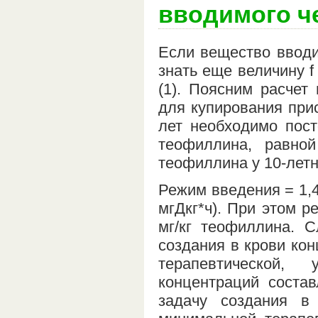
вводимого че
Если вещество вводит
знать еще величину 
(1). Поясним расчет
для купирования при
лет необходимо пост
теофиллина, равной
теофиллина у 10-летни
Режим введения = 1,45
мгДкг*ч). При этом ре
мг/кг теофиллина. С
создания в крови ко
терапевтической,
концентраций состав
задачу создания в