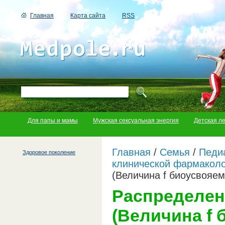
Главная
Карта сайта
RSS
Для папы и мамы
Мужская сексуальная энергия
Детская л
Главная
/
Семья
/
Педи
Здоровое поколение
клинической фармаколо
(Величина f биоусвояем
Распределен
(Величина f