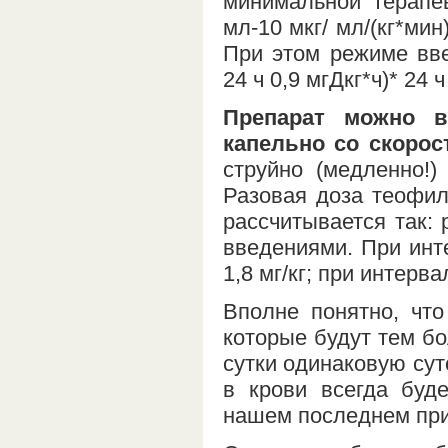
минимальной терапе
мл-10 мкг/ мл/(кг*мин) 
При этом режиме вве
24 ч 0,9 мгДкг*ч)* 24 
Препарат можно в
капельно со скорость
струйно (медленно!)
Разовая доза теофи
рассчитывается так:
введениями. При инте
1,8 мг/кг; при интервал
Вполне понятно, чт
которые будут тем бо
сутки одинаковую сут
в крови всегда буд
нашем последнем при