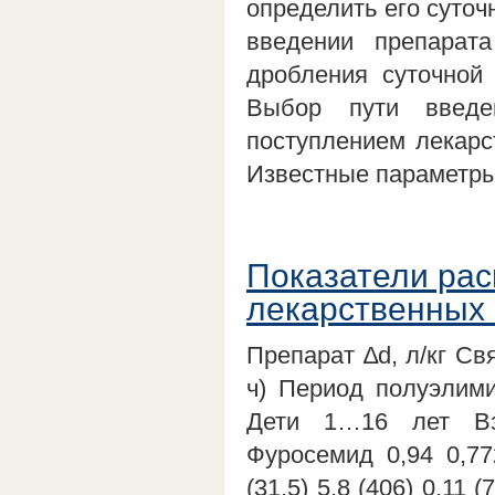
определить его суточ
введении препарат
дробления суточной 
Выбор пути введе
поступлением лекарс
Известные парамет
Показатели рас
лекарственных 
Препарат ∆d, л/кг Св
ч) Период полуэлими
Дети 1…16 лет Вз
Фуросемид 0,94 0,7
(31,5) 5,8 (406) 0,11