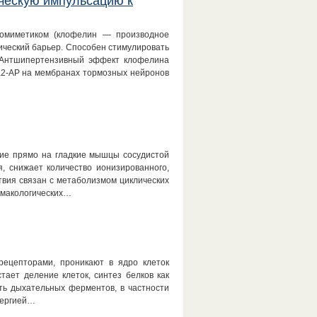
ческую импульсацию к
еномиметиком (клофелин — производное
ический барьер. Способен стимулировать
т. Антшипертензивный эффект клофелина
 а2-АР на мембранах тормозных нейронов
щие прямо на гладкие мышцы сосудистой
, снижает количество ионизированного,
ствия связан с метаболизмом циклических
армакологических…
рецепторами, проникают в ядро клеток
тает деление клеток, синтез белков как
сть дыхательных ферментов, в частности
нергией…