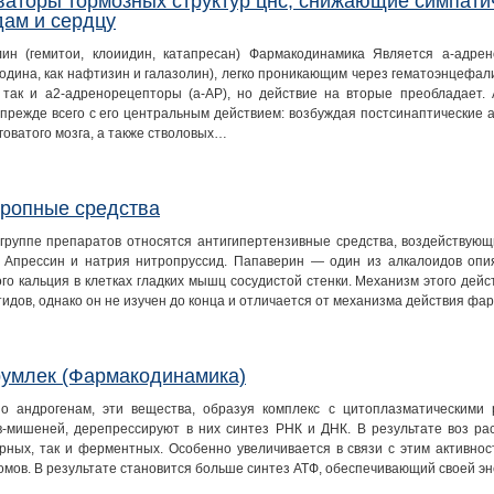
ваторы тормозных структур цнс, снижающие симпати
дам и сердцу
ин (гемитои, клоиидин, катапресан) Фармакодинамика Является а-адр
одина, как нафтизин и галазолин), легко проникающим через гематоэнцефал
, так и а2-адренорецепторы (а-АР), но действие на вторые преобладае
 прежде всего с его центральным действием: возбуждая постсинаптические
говатого мозга, а также стволовых…
ропные средства
 группе препаратов относятся антигипертензивные средства, воздействую
. Апрессин и натрия нитропруссид. Папаверин — один из алкалоидов опия
ого кальция в клетках гладких мышц сосудистой стенки. Механизм этого дей
тидов, однако он не изучен до конца и отличается от механизма действия ф
умлек (Фармакодинамика)
о андрогенам, эти вещества, образуя комплекс с цитоплазматическими 
в-мишеней, дерепрессируют в них синтез РНК и ДНК. В результате воз рас
урных, так и ферментных. Особенно увеличивается в связи с этим активно
омов. В результате становится больше синтез АТФ, обеспечивающий своей э