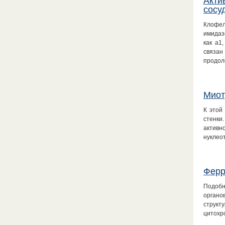
Акти
сосу
Клофел
имидаз
как а1
связан
продол
Миот
К этой
стенки
активн
нуклео
Ферр
Подобн
органо
структ
цитохр