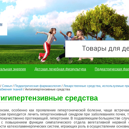
уальная энергия
Детская лечебная физкультура
Педиатрическая фа
/
Семья
/
Педиатрическая фармакология
/
Лекарственные средства, используемые при
абжения тканей
/
Антигипертензивные средства
игипертензивные средства
ензии, особенно как проявление гипертонической болезни, чаще встречаю
рам приходится лечить гипертензивный синдром при заболеваниях почек, т
злокачественно протекающей, гипертонии. В подавляющем большинстве случ
 с повышением функции симпатического отдела вегетативной нервной 
ости катехоламинергических систем, играющих роль в осуществлении основ