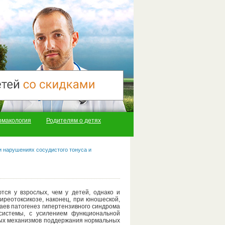
рмакология
Родителям о детях
 нарушениях сосудистого тонуса и
тся у взрослых, чем у детей, однако и
иреотоксикозе, наконец, при юношеской,
аев патогенез гипертензивного синдрома
системы, с усилением функциональной
ных механизмов поддержания нормальных