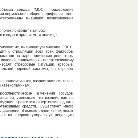
объема сердца (МОС), поддержание
ии нормального общего периферического
атехоламины вызывают возникновение
почек приводит к запуску
и воды в организме, а значит, к
уживают их, вызывают увеличение ОПСС.
дит к стимуляции всех трех факторов,
ламинов на адренергические рецепторы
и явлений, приводящих к гипертензивному
водят стрессовые ситуации, которые,
ральной нервной системы, ее отделов,
а надпочечников, возрастание синтеза и
к катехоламинам.
осклеротические изменения сосудов.
ончаний, уменьшают их воздействие на
едущие к развитию гипертензии, однако,
ртензивных средств. Существует много
давления. В основе одной из них лежит
льства в нервно-гуморальную регуляцию