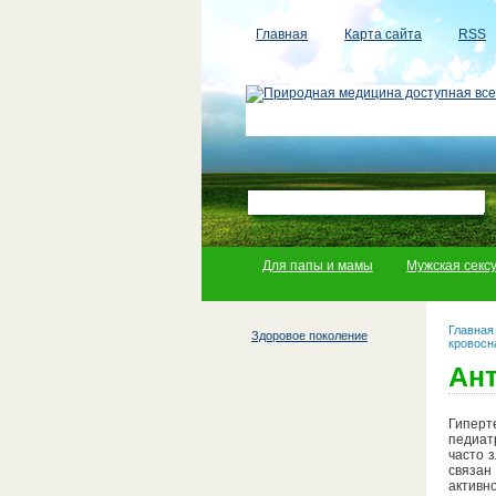
Главная
Карта сайта
RSS
Для папы и мамы
Мужская секс
Главная
Здоровое поколение
кровосн
Ант
Гиперт
педиат
часто 
связан
активн