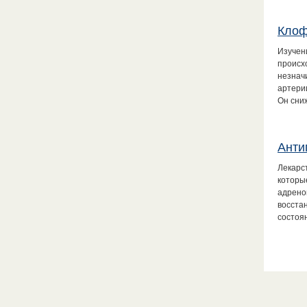
Клоф
Изучен
происх
незнач
артери
Он сн
Анти
Лекарс
которы
адрен
восста
состоян