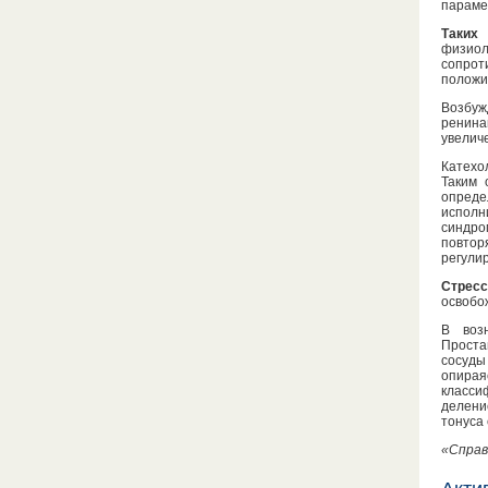
параме
Таких
физиол
сопрот
положи
Возбуж
ренина
увеличе
Катехо
Таким 
опреде
исполн
синдро
повтор
регули
Стрес
освобо
В воз
Проста
сосуды
опирая
класси
делени
тонуса 
«Справ