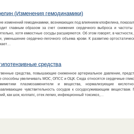
елин (Изменения гемодинамики)
ие изменений гемодинамики, возникающих под влиянием клофелина, показал
одит главным образом за счет снижения сердечного выброса и частот
ительно, хотя емкостные сосуды расширяются. Об этом говорят, в частности
и, уменьшение сердечно-легочного объема крови. К развитию ортостатичес
ижает…
гипотензивные средства
твенные средства, повышающие сниженное артериальное давление, предст
е способны увеличивать МОС, ОПСС и ОЦК. Сюда относятся сердечные гликоз
омиметики плазмозаменители и вещества, нормализующие кислотн
навливающие чувствительность сосудов к сосудосуживающим веществам. 
ий, как шок, коллапс, отек легких, инфекционный токсикоз,…