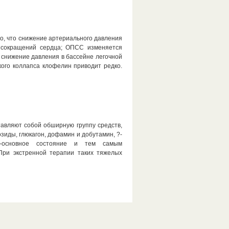
о, что снижение артериального давления
ы сокращений сердца; ОПСС изменяется
, снижение давления в бассейне легочной
кого коллапса клофелин приводит редко.
авляют собой обширную группу средств,
иды, глюкагон, дофамин и добутамин, ?-
о-основное состояние и тем самым
При экстренной терапии таких тяжелых