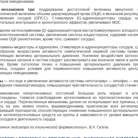
тров гемодинамики.
 механизмов три:
поддержание достаточной величины минутного 
огической величины объема циркулирующей крови (ОЦК) и механизм регуляц
ивления сосудов (ОПСС). Стимулируя β1-адреиорецепторы сердца, к
тельных инотрошюго и хронотропного эффектов, увеличивают МОС.
дение катехоламинами β2-адренорецепторов юкстагломерулярного аппарата 
нгиотензиновой системы, увеличению синтеза альдостерона, задержке натрия 
нию ОЦК (ангиотензин, кроме того, суживает сосуды).
ламины-медиаторы и адреналин, стимулируя а-адренорецепторы сосудов, с
образом, возрастание активности симпатической нервной системы приво
ляющих величину артериального давления. Усиление воздействия катехо
ительных органов и систем следует рассматривать как конечное звено в цеп
му. Кроме патологии почек, к повышению артериального давления при
яясь, создают условия для перменентного повышения активности цент
рующих гемодинамику.
сы
— это еще и увеличение активности системы гипоталамус — гипофиз — кор
ждения глюкокортикоидов, повышающих чувствительность сосудистой стенки 
никновении гипертензивных состояний большую роль играют и атер
гландины, тормозя освобождение катехоламинов из пресинаптических ок
 и сердце. Перечисленные механизмы далеко не исчерпывают все причины, в
сь на них, можно понять фармакодинамику практически всех антигипе
фикаций препаратов, способствующих снижению повышенного артериального 
е антигипертензивных средств на группы в зависимости от уровня вмешате
сосудов и деятельность сердца.
очник педиатра по клинической фармакологии», В.А. Гусель