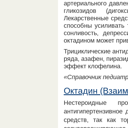
артериального давле
гликозидов (диго
Лекарственные средс
способны усиливать 
сонливость, депрес
октадином может прив
Трициклические анти
ряда, азафен, пираз
эффект клофелина.
«Справочник педиатра
Октадин (Взаим
Нестероидные про
антигипертензивное 
средств, так как т