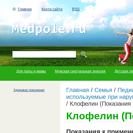
Главная
Карта сайта
RSS
Для папы и мамы
Мужская сексуальная энергия
Детская л
Главная
/
Семья
/
Педи
Здоровое поколение
используемые при нару
/
Клофелин (Показания 
Клофелин (П
Показания к приме