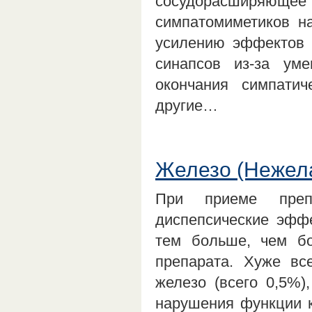
сосудорасширяющее 
симпатомиметиков на
усилению эффектов 
синапсов из-за ум
окончания симпати
другие…
Железо (Нежел
При приеме препа
диспепсические эффе
тем больше, чем бо
препарата. Хуже вс
железо (всего 0,5%)
нарушения функции к